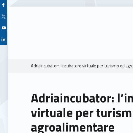
Facebook Unioncamere Veneto
Twitter Unioncamere Veneto
Youtube Unioncamere Veneto
Linkedin Unioncamere Veneto
Breadcrumbs navigation
Adriaincubator: l’incubatore virtuale per turismo ed ag
Adriaincubator: l’
virtuale per turis
agroalimentare