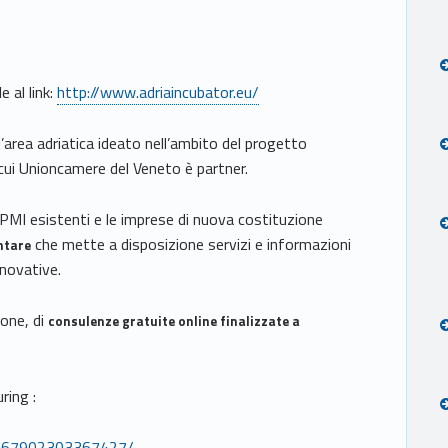
e al link:
http://www.adriaincubator.eu/
l’area adriatica ideato nell’ambito del progetto
cui Unioncamere del Veneto è partner.
 PMI esistenti e le imprese di nuova costituzione
che mette a disposizione servizi e informazioni
ntare
nnovative.
ione, di
consulenze gratuite online finalizzate a
ring :
g-367902303367427/