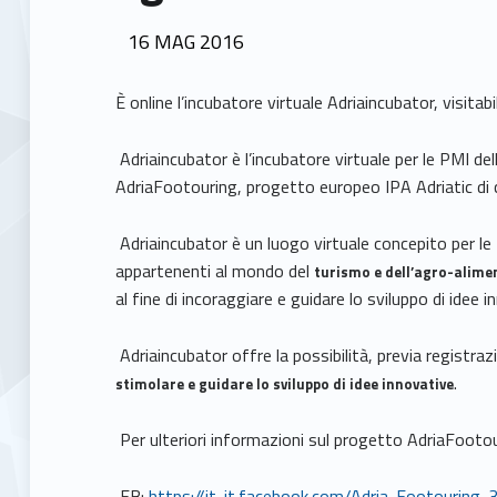
POSTED ON:
16
MAG
2016
È online l’incubatore virtuale Adriaincubator, visitabil
Adriaincubator è l’incubatore virtuale per le PMI del
AdriaFootouring, progetto europeo IPA Adriatic di 
Adriaincubator è un luogo virtuale concepito per le
appartenenti al mondo del
turismo e dell’agro-alime
al fine di incoraggiare e guidare lo sviluppo di idee i
Adriaincubator offre la possibilità, previa registraz
.
stimolare e guidare lo sviluppo di idee innovative
Per ulteriori informazioni sul progetto AdriaFootou
FB:
https://it-it.facebook.com/Adria-Footourin