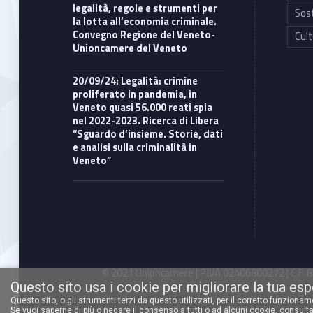
legalità, regole e strumenti per
Sost
la lotta all’economia criminale.
Convegno Regione del Veneto-
Cult
Unioncamere del Veneto
20/09/24: Legalità: crimine
proliferato in pandemia, in
Veneto quasi 56.000 reati spia
nel 2022-2023. Ricerca di Libera
“Sguardo d’insieme. Storie, dati
e analisi sulla criminalità in
Veneto”
© 2021 Unioncamere | P.IVA 02406800272 | C.F. 80
Questo sito usa i cookie per migliorare la tua es
Questo sito, o gli strumenti terzi da questo utilizzati, per il corretto funziona
Se vuoi saperne di più o negare il consenso a tutti o ad alcuni cookie,
consulta