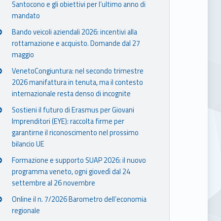
Santocono e gli obiettivi per l’ultimo anno di
mandato
Bando veicoli aziendali 2026: incentivi alla
rottamazione e acquisto. Domande dal 27
maggio
VenetoCongiuntura: nel secondo trimestre
2026 manifattura in tenuta, ma il contesto
internazionale resta denso di incognite
Sostieni il futuro di Erasmus per Giovani
Imprenditori (EYE): raccolta firme per
garantirne il riconoscimento nel prossimo
bilancio UE
Formazione e supporto SUAP 2026: il nuovo
programma veneto, ogni giovedì dal 24
settembre al 26 novembre
Online il n. 7/2026 Barometro dell’economia
regionale