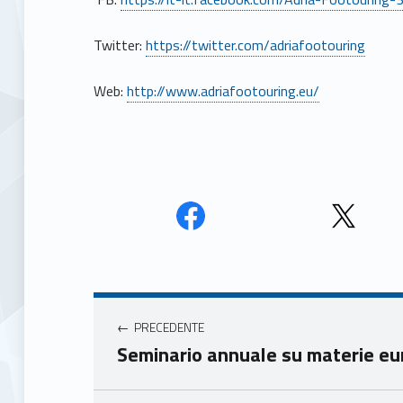
Twitter:
https://twitter.com/adriafootouring
Web:
http://www.adriafootouring.eu/
Face
Twit
book
ter
Navigazione articoli
Unio
Unio
nca
nca
PRECEDENTE
mer
mer
Seminario annuale su materie e
e
e
Ven
Ven
eto
eto