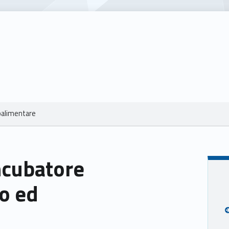
roalimentare
incubatore
mo ed