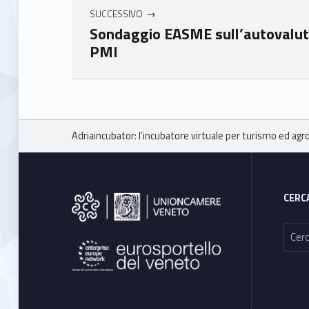
SUCCESSIVO
Sondaggio EASME sull’autovaluta
PMI
Skip back to main navigation
Breadcrumbs navigation
Adriaincubator: l’incubatore virtuale per turismo ed ag
Footer sidebar
CERC
Ricerca per: