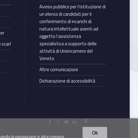
Avviso pubblico per l’istituzione di
un elenco di candidati per il
conferimento di incarichi di
natura intellettuale aventi ad
ter
oggetto l’assistenza
specialistica a supporto delle
 scarl
attività di Unioncamere del
Veneto
Altre comunicazioni
Dichiarazione di accessibilità
Torna in cima ↑
Facebook Unioncamere Veneto
Twitter Unioncamere Veneto
Youtube Unioncamere Veneto
Linkedin Unioncamere Veneto
Ok
uendo la navigazione in altra maniera,