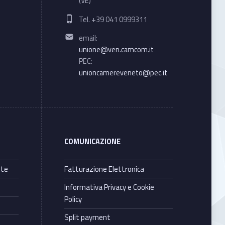
(VE)
Phone number:
Tel. +39 041 0999311
Email address:
email:
unione@ven.camcom.it
PEC:
unioncamereveneto@pec.it
COMUNICAZIONE
nte
Fatturazione Elettronica
Informativa Privacy e Cookie
Policy
Split payment