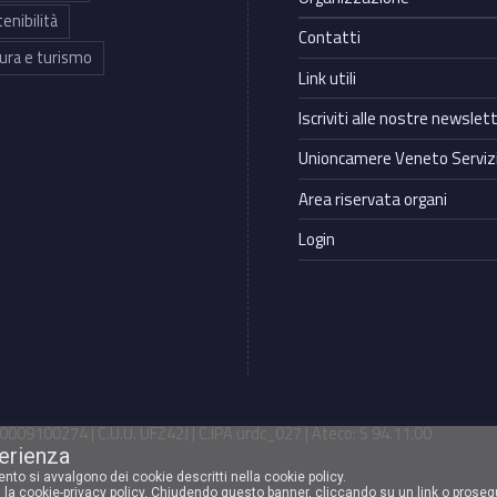
enibilità
Contatti
ura e turismo
Link utili
Iscriviti alle nostre newslet
Unioncamere Veneto Servizi
Area riservata organi
Login
009100274 | C.U.U. UFZ42J | C.IPA urdc_027 | Ateco: S 94.11.00
perienza
mento si avvalgono dei cookie descritti nella cookie policy.
 la cookie-privacy policy
. Chiudendo questo banner, cliccando su un link o proseg