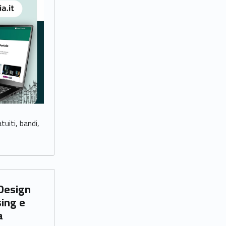
tuiti, bandi,
sing e
a