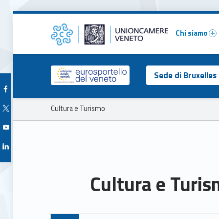
Primary Menu
Cultura e Turismo – Unioncamere del Veneto
Unioncamere del Veneto
Chi siamo
Header info sidebar
Sede di Bruxelles
Facebook Unioncamere Veneto
Breadcrumbs navigation
Twitter Unioncamere Veneto
Cultura e Turismo
Youtube Unioncamere Veneto
Linkedin Unioncamere Veneto
Cultura e Turi
C