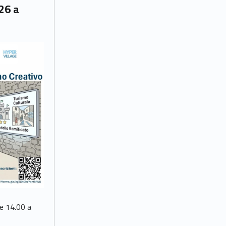
026 a
re 14.00 a