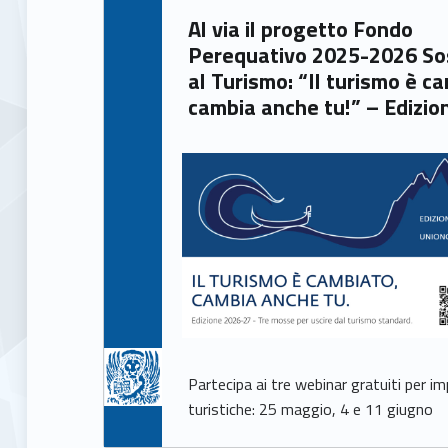
u
Written by:
Al via il progetto Fondo
Giacomo Garbisa
Perequativo 2025-2026 S
l
al Turismo: “Il turismo è c
cambia anche tu!” – Edizio
t
u
r
a
e
T
Partecipa ai tre webinar gratuiti per i
u
turistiche: 25 maggio, 4 e 11 giugno