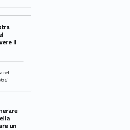
el
ere il
ra nel
stra"
ella
tare un