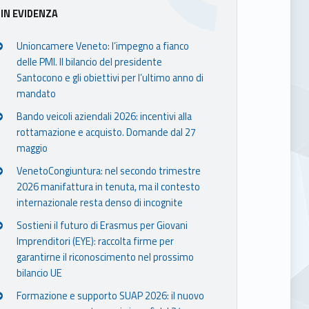
Sidebar
IN EVIDENZA
Unioncamere Veneto: l’impegno a fianco
delle PMI. Il bilancio del presidente
Santocono e gli obiettivi per l’ultimo anno di
mandato
Bando veicoli aziendali 2026: incentivi alla
rottamazione e acquisto. Domande dal 27
maggio
VenetoCongiuntura: nel secondo trimestre
2026 manifattura in tenuta, ma il contesto
internazionale resta denso di incognite
Sostieni il futuro di Erasmus per Giovani
Imprenditori (EYE): raccolta firme per
garantirne il riconoscimento nel prossimo
bilancio UE
Formazione e supporto SUAP 2026: il nuovo