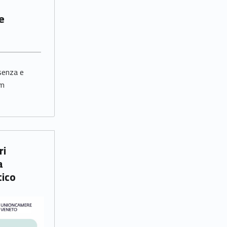
le
senza e
sm
a
tico