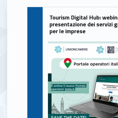
r
Written by:
i
Tourism Digital Hub: webinar di
Mirco Avanzo
presentazione dei servizi g
s
per le imprese
m
o