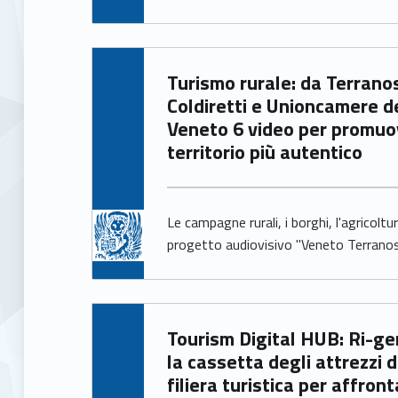
Written by:
Turismo rurale: da Terranostra
Giacomo Garbisa
Coldiretti e Unioncamere d
Veneto 6 video per promuov
territorio più autentico
Le campagne rurali, i borghi, l'agricoltu
progetto audiovisivo "Veneto Terrano
Written by:
Tourism Digital HUB: Ri-generare
Giacomo Garbisa
la cassetta degli attrezzi d
filiera turistica per affron