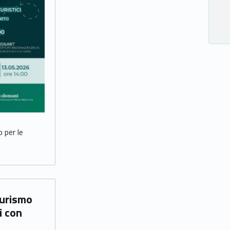
 per le
i con