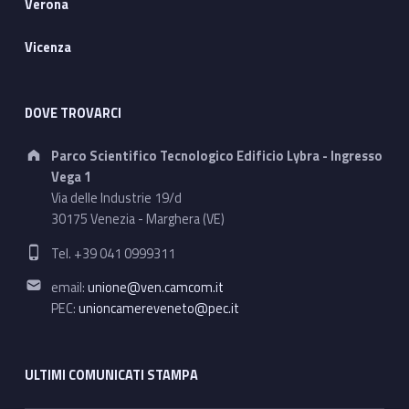
Verona
Vicenza
DOVE TROVARCI
Address:
Parco Scientifico Tecnologico Edificio Lybra - Ingresso
Vega 1
Via delle Industrie 19/d
30175 Venezia - Marghera (VE)
Phone number:
Tel. +39 041 0999311
Email address:
email:
unione@ven.camcom.it
PEC:
unioncamereveneto@pec.it
ULTIMI COMUNICATI STAMPA