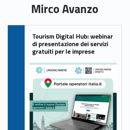
Mirco Avanzo
M
Written by:
Tourism Digital Hub: webinar
Mirco Avanzo
i
di presentazione dei servizi
r
gratuiti per le imprese
c
o
A
v
a
n