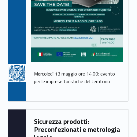
z
o
Mercoledì 13 maggio ore 14.00: evento
per le imprese turistiche del territorio
Written by:
Sicurezza prodotti:
Mirco Avanzo
Preconfezionati e metrologia