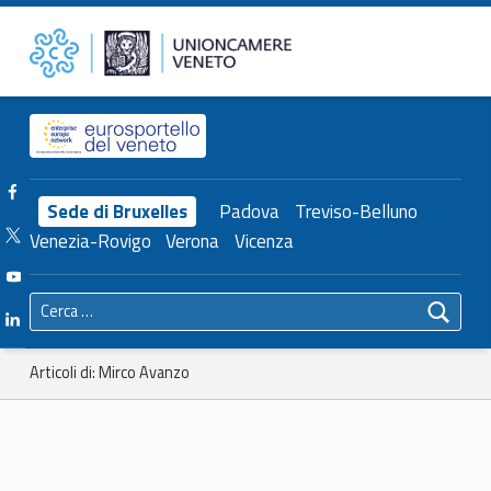
Primary Menu
Mirco Avanzo – Unioncamere del Veneto
Unioncamere del Veneto
Header info sidebar
Facebook Unioncamere Veneto
Sede di Bruxelles
Padova
Treviso-Belluno
Twitter Unioncamere Veneto
Venezia-Rovigo
Verona
Vicenza
Youtube Unioncamere Veneto
Ricerca per:
Linkedin Unioncamere Veneto
Breadcrumbs navigation
Articoli di: Mirco Avanzo