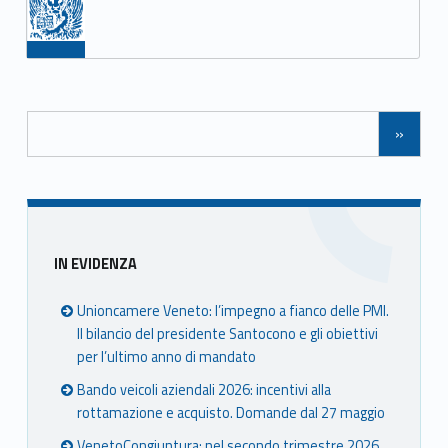
Navigazione tra gli articoli
»
Sidebar
IN EVIDENZA
Unioncamere Veneto: l’impegno a fianco delle PMI.
Il bilancio del presidente Santocono e gli obiettivi
per l’ultimo anno di mandato
Bando veicoli aziendali 2026: incentivi alla
rottamazione e acquisto. Domande dal 27 maggio
VenetoCongiuntura: nel secondo trimestre 2026