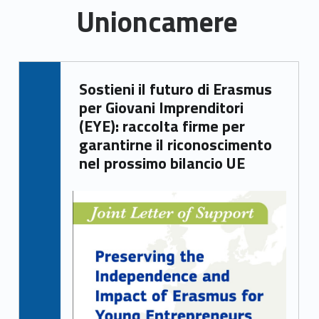
Unioncamere
U
Written by:
Sostieni il futuro di Erasmus
Giacomo Garbisa
n
per Giovani Imprenditori
i
(EYE): raccolta firme per
garantirne il riconoscimento
o
nel prossimo bilancio UE
n
c
a
m
e