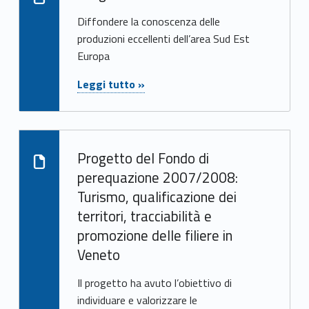
Diffondere la conoscenza delle
produzioni eccellenti dell’area Sud Est
Europa
"Progetto CMC"
Leggi tutto »
Progetto del Fondo di
Leggi oltre su "Progetto del Fondo di perequazione 2007/2008: Turismo, qualificazione dei territori, tracciabilità e promozione delle filiere in Veneto"
perequazione 2007/2008:
Turismo, qualificazione dei
territori, tracciabilità e
promozione delle filiere in
Veneto
Il progetto ha avuto l’obiettivo di
individuare e valorizzare le