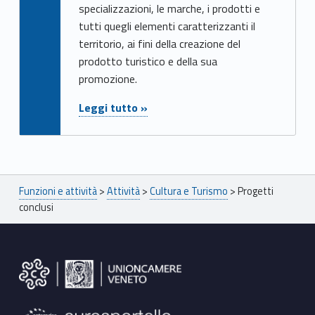
specializzazioni, le marche, i prodotti e
tutti quegli elementi caratterizzanti il
territorio, ai fini della creazione del
prodotto turistico e della sua
promozione.
Leggi tutto »
"Progetto del Fondo di perequazione 2007/2008: Turismo, qualificazione dei territori, tracciabilità e promozione delle filiere in Veneto"
Breadcrumbs navigation
Funzioni e attività
>
Attività
>
Cultura e Turismo
>
Progetti
conclusi
Footer sidebar