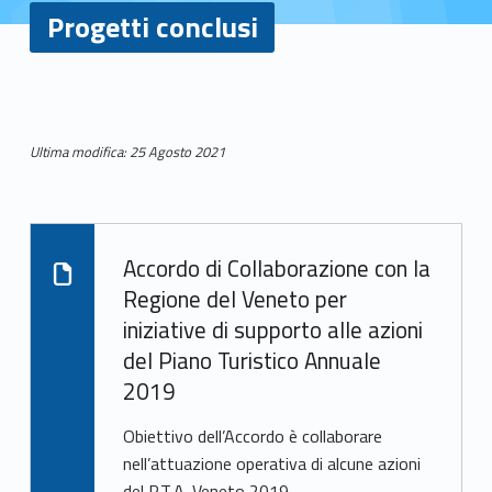
Progetti conclusi
P
Ultima modifica: 25 Agosto 2021
r
Lista delle pagine figlie:
o
Accordo di Collaborazione con la
g
Leggi oltre su "Accordo di Collaborazione con la Regione del Veneto per iniziative di supporto alle azioni del Piano Turistico Annuale 2019"
Regione del Veneto per
e
iniziative di supporto alle azioni
t
del Piano Turistico Annuale
2019
t
Obiettivo dell’Accordo è collaborare
i
nell’attuazione operativa di alcune azioni
del P.T.A. Veneto 2019