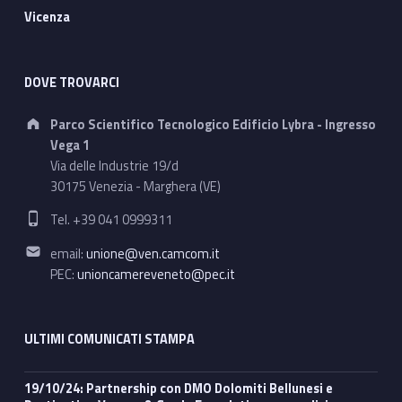
Vicenza
DOVE TROVARCI
Address:
Parco Scientifico Tecnologico Edificio Lybra - Ingresso
Vega 1
Via delle Industrie 19/d
30175 Venezia - Marghera (VE)
Phone number:
Tel. +39 041 0999311
Email address:
email:
unione@ven.camcom.it
PEC:
unioncamereveneto@pec.it
ULTIMI COMUNICATI STAMPA
19/10/24: Partnership con DMO Dolomiti Bellunesi e