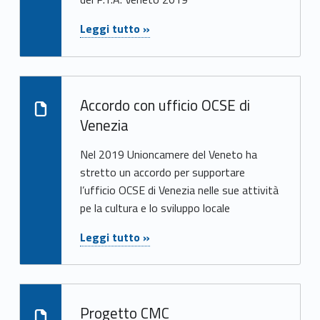
c
o
Leggi tutto »
"Accordo di Collaborazione con la Regione del Veneto per iniziative di supporto alle azioni del Piano Turistico Annuale 2019"
n
c
Leggi oltre su "Accordo con ufficio OCSE di Venezia"
Accordo con ufficio OCSE di
l
Venezia
u
Nel 2019 Unioncamere del Veneto ha
s
stretto un accordo per supportare
l’ufficio OCSE di Venezia nelle sue attività
i
pe la cultura e lo sviluppo locale
"Accordo con ufficio OCSE di Venezia"
Leggi tutto »
Leggi oltre su "Progetto CMC"
Progetto CMC