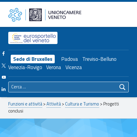
Primary Menu
Progetti conclusi – Unioncamere del Veneto
Unioncamere del Veneto
Header info sidebar
Facebook Unioncamere Veneto
Sede di Bruxelles
Padova
Treviso-Belluno
Twitter Unioncamere Veneto
Venezia-Rovigo
Verona
Vicenza
Youtube Unioncamere Veneto
Ricerca per:
Linkedin Unioncamere Veneto
Breadcrumbs navigation
Funzioni e attività
>
Attività
>
Cultura e Turismo
>
Progetti
conclusi