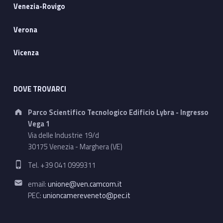
Venezia-Rovigo
Verona
Vicenza
DOVE TROVARCI
Address:
Parco Scientifico Tecnologico Edificio Lybra - Ingresso
Vega 1
Via delle Industrie 19/d
30175 Venezia - Marghera (VE)
Phone number:
Tel. +39 041 0999311
Email address:
email:
unione@ven.camcom.it
PEC:
unioncamereveneto@pec.it