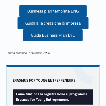
p
r
Business plan template ENG
o
Guida alla creazione di impresa
g
Guida Business Plan EYE
r
a
Ultima modifica: 19 Gennaio 2026
m
Skip back to main navigation
m
a
Sidebar
ERASMUS FOR YOUNG ENTREPRENEURS
E
r
Come funziona la registrazione al programma
Erasmus for Young Entrepreneurs
a