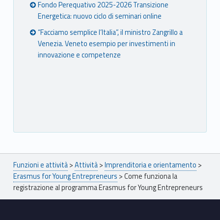
u
Fondo Perequativo 2025-2026 Transizione
Energetica: nuovo ciclo di seminari online
r
“Facciamo semplice l’Italia”, il ministro Zangrillo a
s
Venezia. Veneto esempio per investimenti in
innovazione e competenze
Breadcrumbs navigation
Funzioni e attività
>
Attività
>
Imprenditoria e orientamento
>
Erasmus for Young Entrepreneurs
>
Come funziona la
registrazione al programma Erasmus for Young Entrepreneurs
Footer sidebar