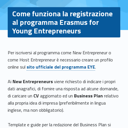
Come funziona la registrazione
al programma Erasmus for
Young Entrepreneurs
C
Per iscriversi al programma come New Entrepreneur o
come Host Entrepreneur è necessario creare un profilo
o
online sul
sito ufficiale del programma EYE
.
m
Ai
New Entrepreneurs
viene richiesto di indicare i propri
e
dati anagrafici, di fornire una risposta ad alcune domande,
di caricare un
CV
aggiornato ed un
Business Plan
relativo
f
alla propria idea di impresa (preferibilmente in lingua
u
inglese, ma non obbligatorio).
n
Template e guide per la redazione del Business Plan si