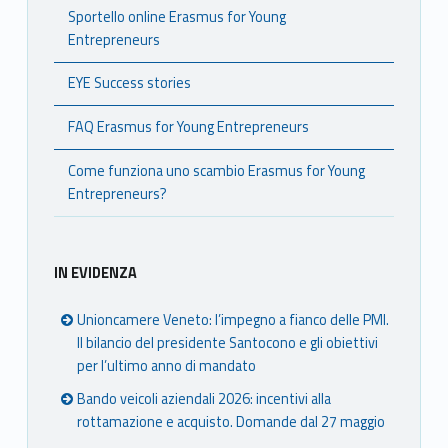
Sportello online Erasmus for Young
s
Entrepreneurs
m
EYE Success stories
u
FAQ Erasmus for Young Entrepreneurs
s
Come funziona uno scambio Erasmus for Young
f
Entrepreneurs?
o
r
IN EVIDENZA
Y
Unioncamere Veneto: l’impegno a fianco delle PMI.
Il bilancio del presidente Santocono e gli obiettivi
o
per l’ultimo anno di mandato
u
Bando veicoli aziendali 2026: incentivi alla
rottamazione e acquisto. Domande dal 27 maggio
n