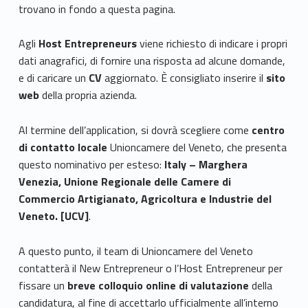
z
trovano in fondo a questa pagina.
i
Agli
Host Entrepreneurs
viene richiesto di indicare i propri
dati anagrafici, di fornire una risposta ad alcune domande,
o
e di caricare un
CV
aggiornato. È consigliato inserire il
sito
n
web
della propria azienda.
a
Al termine dell’application, si dovrà scegliere come
centro
l
di contatto locale
Unioncamere del Veneto, che presenta
questo nominativo per esteso:
Italy – Marghera
a
Venezia, Unione Regionale delle Camere di
Commercio Artigianato, Agricoltura e Industrie del
r
Veneto. [UCV]
.
e
A questo punto, il team di Unioncamere del Veneto
g
contatterà il New Entrepreneur o l’Host Entrepreneur per
i
fissare un
breve colloquio online di valutazione
della
candidatura, al fine di accettarlo ufficialmente all’interno