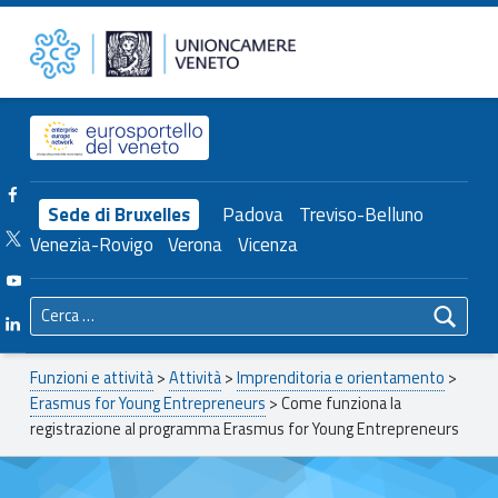
Primary Menu
Unioncamere del Veneto
Come funziona la registrazione al programma Erasmus for Young Entrepreneurs – Unioncamere del Veneto
Header info sidebar
Facebook Unioncamere Veneto
Sede di Bruxelles
Padova
Treviso-Belluno
Twitter Unioncamere Veneto
Venezia-Rovigo
Verona
Vicenza
Youtube Unioncamere Veneto
Ricerca per:
Linkedin Unioncamere Veneto
Breadcrumbs navigation
Funzioni e attività
>
Attività
>
Imprenditoria e orientamento
>
Erasmus for Young Entrepreneurs
>
Come funziona la
registrazione al programma Erasmus for Young Entrepreneurs