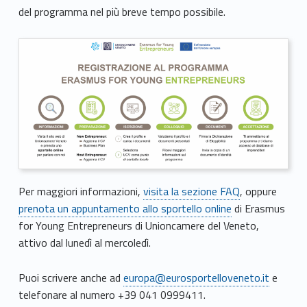
s
del programma nel più breve tempo possibile.
t
r
a
z
i
o
Per maggiori informazioni,
visita la sezione FAQ
, oppure
n
prenota un appuntamento allo sportello online
di Erasmus
e
for Young Entrepreneurs di Unioncamere del Veneto,
attivo dal lunedì al mercoledì.
a
l
Puoi scrivere anche ad
europa@eurosportelloveneto.it
e
telefonare al numero +39 041 0999411.