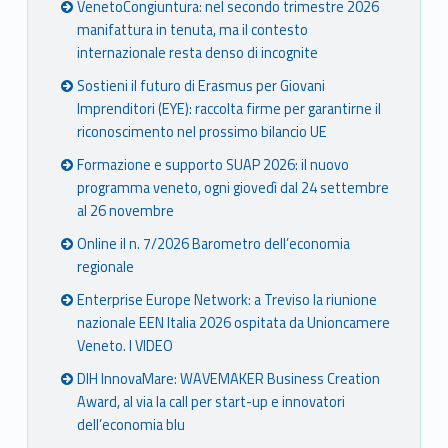
VenetoCongiuntura: nel secondo trimestre 2026
g
manifattura in tenuta, ma il contesto
internazionale resta denso di incognite
E
Sostieni il futuro di Erasmus per Giovani
n
Imprenditori (EYE): raccolta firme per garantirne il
riconoscimento nel prossimo bilancio UE
t
Formazione e supporto SUAP 2026: il nuovo
r
programma veneto, ogni giovedì dal 24 settembre
al 26 novembre
e
Online il n. 7/2026 Barometro dell’economia
p
regionale
r
Enterprise Europe Network: a Treviso la riunione
nazionale EEN Italia 2026 ospitata da Unioncamere
e
Veneto. I VIDEO
n
DIH InnovaMare: WAVEMAKER Business Creation
Award, al via la call per start-up e innovatori
e
dell’economia blu