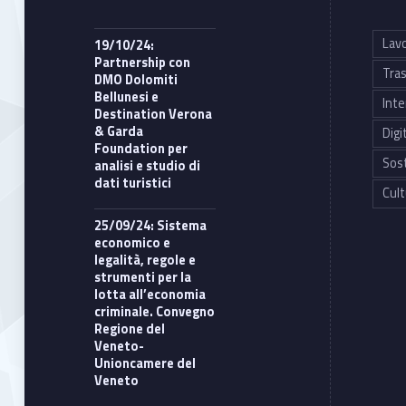
Lavo
19/10/24:
Partnership con
Tras
DMO Dolomiti
Bellunesi e
Inte
Destination Verona
& Garda
Digi
Foundation per
Sost
analisi e studio di
dati turistici
Cult
25/09/24: Sistema
economico e
legalità, regole e
strumenti per la
lotta all’economia
criminale. Convegno
Regione del
Veneto-
Unioncamere del
Veneto