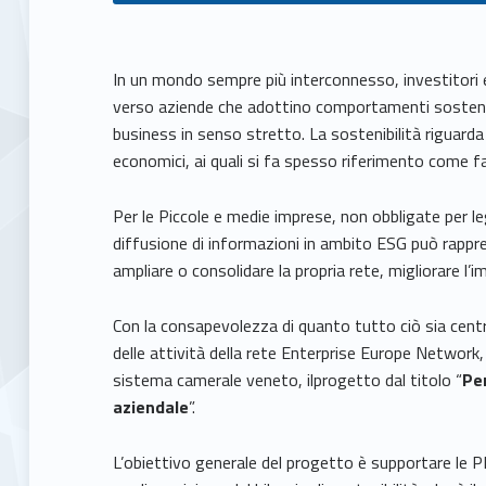
A
In un mondo sempre più interconnesso, investitori e
verso aziende che adottino comportamenti sostenibil
s
business in senso stretto. La sostenibilità riguard
economici, ai quali si fa spesso riferimento come f
s
Per le Piccole e medie imprese, non obbligate per leg
e
diffusione di informazioni in ambito ESG può rapp
ampliare o consolidare la propria rete, migliorare l
s
Con la consapevolezza di quanto tutto ciò sia cent
s
delle attività della rete Enterprise Europe Network
sistema camerale veneto, ilprogetto dal titolo “
Per
m
aziendale
”.
e
L’obiettivo generale del progetto è supportare le PM