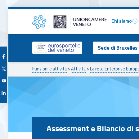
Primary Menu
Assessment e Bilancio di sostenibilità – Unioncamere del Veneto
Unioncamere del Veneto
Chi siamo
Header info sidebar
Sede di Bruxelles
Facebook Unioncamere Veneto
Breadcrumbs navigation
Twitter Unioncamere Veneto
Funzioni e attività
>
Attività
>
La rete Enterprise Euro
Youtube Unioncamere Veneto
Linkedin Unioncamere Veneto
Assessment e Bilancio di s