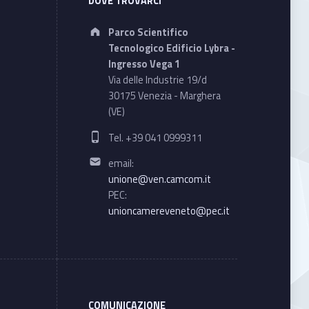
DOVE TROVARCI
Address:
Parco Scientifico
Tecnologico Edificio Lybra -
Ingresso Vega 1
Via delle Industrie 19/d
30175 Venezia - Marghera
(VE)
Phone number:
Tel. +39 041 0999311
Email address:
email:
unione@ven.camcom.it
PEC:
unioncamereveneto@pec.it
COMUNICAZIONE