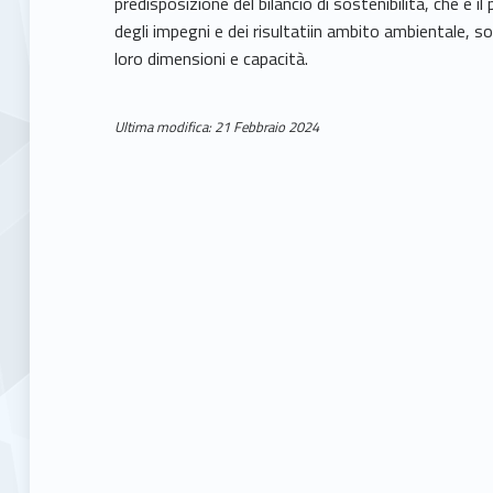
predisposizione del bilancio di sostenibilità, che è 
n
degli impegni e dei risultatiin ambito ambientale, s
loro dimensioni e capacità.
t
e
Ultima modifica: 21 Febbraio 2024
Skip back to main navigation
B
i
l
a
n
c