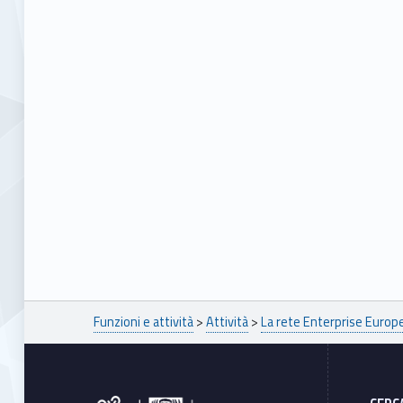
n
i
b
i
l
i
t
à
Breadcrumbs navigation
Funzioni e attività
>
Attività
>
La rete Enterprise Euro
Footer sidebar