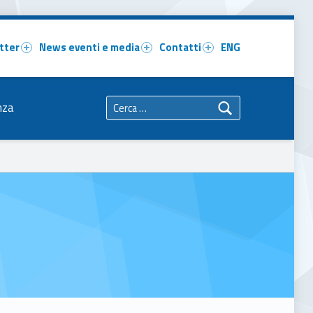
tter
News eventi e media
Contatti
ENG
Ricerca per:
nza