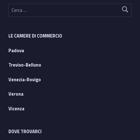
e
Ricerca per:
r
e
LE CAMERE DI COMMERCIO
q
Padova
u
Treviso-Belluno
a
z
Venezia-Rovigo
i
Verona
o
Vicenza
n
e
DOVE TROVARCI