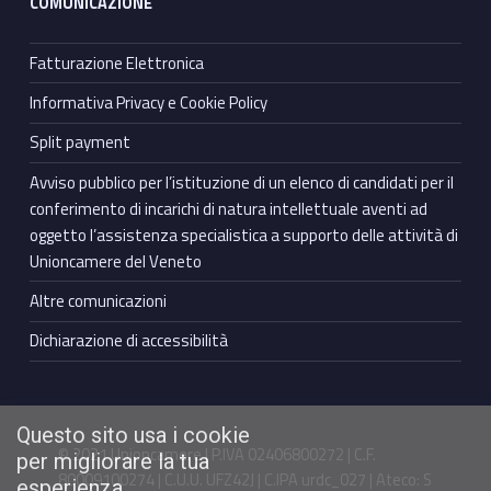
COMUNICAZIONE
Fatturazione Elettronica
Informativa Privacy e Cookie Policy
Split payment
Avviso pubblico per l’istituzione di un elenco di candidati per il
conferimento di incarichi di natura intellettuale aventi ad
oggetto l’assistenza specialistica a supporto delle attività di
Unioncamere del Veneto
Altre comunicazioni
Dichiarazione di accessibilità
Questo sito usa i cookie
© 2021 Unioncamere | P.IVA 02406800272 | C.F.
per migliorare la tua
80009100274 | C.U.U. UFZ42J | C.IPA urdc_027 | Ateco: S
esperienza