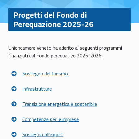
Progetti del Fondo di
Perequazione 2025-26
P
Unioncamere Veneto ha aderito ai seguenti programmi
finanziati dal Fondo perequativo 2025-2026:
r
o
Sostegno del turismo
g
Infrastrutture
e
Transizione energetica e sostenibile
t
Competenze per le imprese
t
i
Sostegno all’export