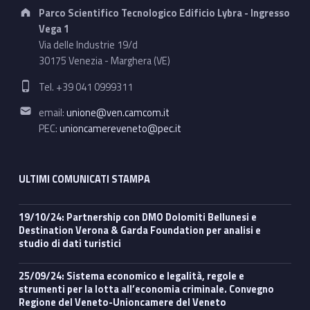
2
Address:
Parco Scientifico Tecnologico Edificio Lybra - Ingresso
Vega 1
0
Via delle Industrie 19/d
2
30175 Venezia - Marghera (VE)
Phone number:
5
Tel. +39 041 0999311
Email address:
-
email:
unione@ven.camcom.it
PEC:
unioncamereveneto@pec.it
2
6
ULTIMI COMUNICATI STAMPA
19/10/24: Partnership con DMO Dolomiti Bellunesi e
Destination Verona & Garda Foundation per analisi e
studio di dati turistici
25/09/24: Sistema economico e legalità, regole e
strumenti per la lotta all’economia criminale. Convegno
Regione del Veneto-Unioncamere del Veneto