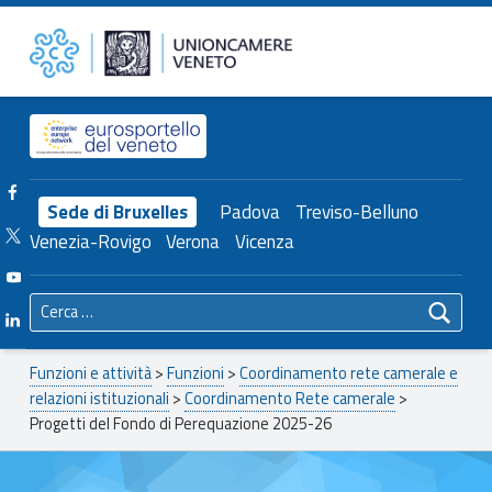
Primary Menu
Unioncamere del Veneto
Progetti del Fondo di Perequazione 2025-26 – Unioncamere del Veneto
Header info sidebar
Facebook Unioncamere Veneto
Sede di Bruxelles
Padova
Treviso-Belluno
Twitter Unioncamere Veneto
Venezia-Rovigo
Verona
Vicenza
Youtube Unioncamere Veneto
Ricerca per:
Linkedin Unioncamere Veneto
Breadcrumbs navigation
Funzioni e attività
>
Funzioni
>
Coordinamento rete camerale e
relazioni istituzionali
>
Coordinamento Rete camerale
>
Progetti del Fondo di Perequazione 2025-26