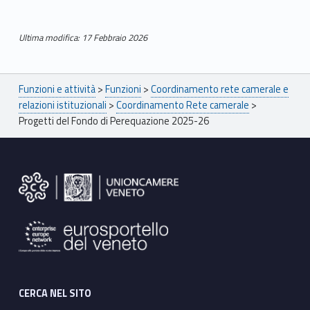
d
Ultima modifica: 17 Febbraio 2026
e
Skip back to main navigation
l
Breadcrumbs navigation
Funzioni e attività
>
Funzioni
>
Coordinamento rete camerale e
F
relazioni istituzionali
>
Coordinamento Rete camerale
>
Progetti del Fondo di Perequazione 2025-26
o
Footer sidebar
n
d
o
d
i
P
CERCA NEL SITO