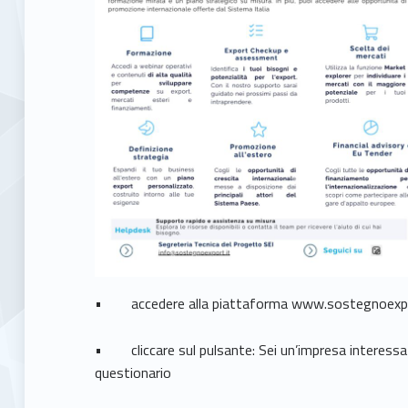
S
E
I
• accedere alla piattaforma www.sostegnoexpo
• cliccare sul pulsante: Sei un’impresa interessata
questionario