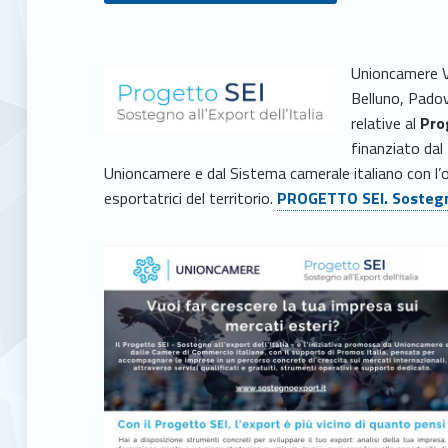
P
Unioncamere V
Belluno, Padov
r
relative al
Prog
finanziato da
o
Unioncamere e dal Sistema camerale italiano con l’
esportatrici del territorio.
PROGETTO SEI. Sostegno 
g
e
t
t
o