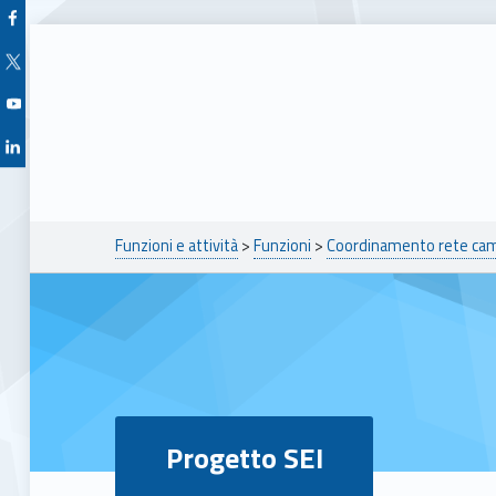
Facebook Unioncamere Veneto
Twitter Unioncamere Veneto
Youtube Unioncamere Veneto
Linkedin Unioncamere Veneto
Breadcrumbs navigation
Funzioni e attività
>
Funzioni
>
Coordinamento rete camer
Progetto SEI