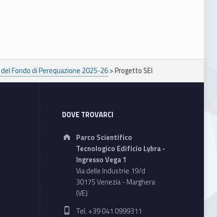
i del Fondo di Perequazione 2025-26
>
Progetto SEI
DOVE TROVARCI
Address:
Parco Scientifico
Tecnologico Edificio Lybra -
Ingresso Vega 1
Via delle Industrie 19/d
30175 Venezia - Marghera
(VE)
Phone number:
Tel. +39 041 0999311