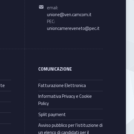
Email address:
email:
unione@ven.camcom.it
PEC:
unioncamereveneto@pec.it
COMUNICAZIONE
nte
Fatturazione Elettronica
Informativa Privacy e Cookie
Policy
Split payment
Avviso pubblico per l’istituzione di
un elenco di candidati per il