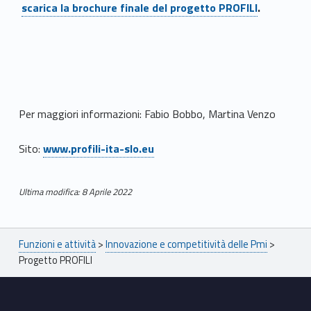
scarica la brochure finale del progetto PROFILI
.
Per maggiori informazioni: Fabio Bobbo, Martina Venzo
Sito:
www.profili-ita-slo.eu
Ultima modifica: 8 Aprile 2022
Skip back to main navigation
Breadcrumbs navigation
Funzioni e attività
>
Innovazione e competitività delle Pmi
>
Progetto PROFILI
Footer sidebar