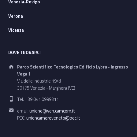
Venezia-Rovigo
Verona
Vicenza
DOVE TROVARCI
Address:
Parco Scientifico Tecnologico Edificio Lybra - Ingresso
Vega 1
Via delle Industrie 19/d
30175 Venezia - Marghera (VE)
Phone number:
Tel. +39 041 0999311
Email address:
email:
unione@ven.camcom.it
PEC:
unioncamereveneto@pec.it