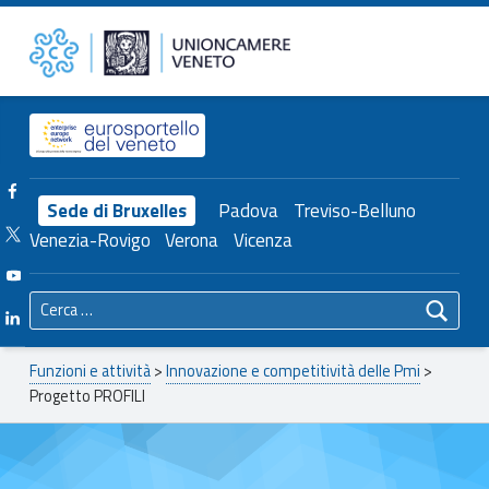
Primary Menu
Progetto PROFILI – Unioncamere del Veneto
Unioncamere del Veneto
Header info sidebar
Facebook Unioncamere Veneto
Sede di Bruxelles
Padova
Treviso-Belluno
Twitter Unioncamere Veneto
Venezia-Rovigo
Verona
Vicenza
Youtube Unioncamere Veneto
Ricerca per:
Linkedin Unioncamere Veneto
Breadcrumbs navigation
Funzioni e attività
>
Innovazione e competitività delle Pmi
>
Progetto PROFILI