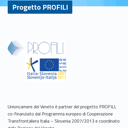
Progetto PROFILI
P
r
o
g
e
t
t
Unioncamere del Veneto è partner del progetto PROFILI,
o
co-finanziato dal Programma europeo di Cooperazione
P
Transfrontaliera Italia – Slovenia 2007/2013 e coordinato
dalla Regione del Veneto.