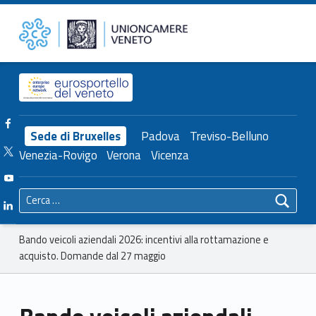
Primary Menu
Unioncamere del Veneto
Bando veicoli aziendali 2026: incentivi alla rottamazione e acquisto. Domande dal 27 maggio – Unioncamere del Veneto
Header info sidebar
Facebook Unioncamere Veneto
Sede di Bruxelles
Padova
Treviso-Belluno
Twitter Unioncamere Veneto
Venezia-Rovigo
Verona
Vicenza
Youtube Unioncamere Veneto
Ricerca per:
Linkedin Unioncamere Veneto
Breadcrumbs navigation
Bando veicoli aziendali 2026: incentivi alla rottamazione e
acquisto. Domande dal 27 maggio