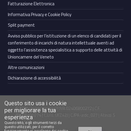
Fatturazione Elettronica
Informativa Privacy e Cookie Policy
Split payment
Avviso pubblico per l’istituzione di un elenco di candidati per il
conferimento di incarichi di natura intellettuale aventi ad
oggetto l’assistenza specialistica a supporto delle attività di
Unioncamere del Veneto
Altre comunicazioni
Dichiarazione di accessibilità
Questo sito usa i cookie
© 2021 Unioncamere | P.IVA 02406800272 | C.F.
per migliorare la tua
80009100274 | C.U.U. UFZ42J | C.IPA urdc_027 | Ateco: S
esperienza
94.11.00
Questo sito, o gli strumenti terzi da
questo utilizzati, per il corretto