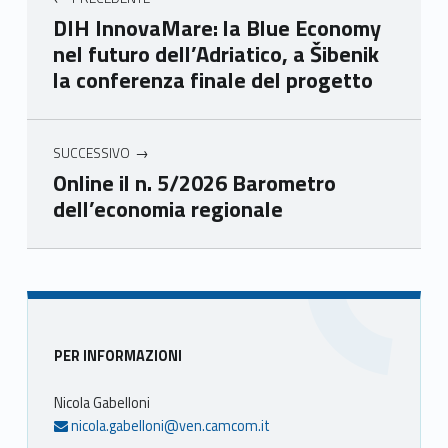
mer
mer
mer
mer
DIH InnovaMare: la Blue Economy
e
e
e
e
nel futuro dell’Adriatico, a Šibenik
Ven
Ven
Ven
Ven
la conferenza finale del progetto
eto
eto
eto
eto
SUCCESSIVO
Online il n. 5/2026 Barometro
dell’economia regionale
Skip back to main navigation
Sidebar
PER INFORMAZIONI
Nicola Gabelloni
nicola.gabelloni@ven.camcom.it