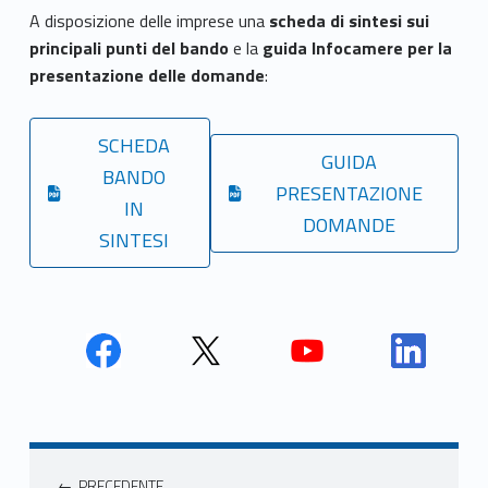
A disposizione delle imprese una
scheda di sintesi sui
principali punti del bando
e la
guida Infocamere per la
presentazione delle domande
:
SCHEDA
GUIDA
BANDO
PRESENTAZIONE
IN
DOMANDE
SINTESI
Face
Twit
Yout
Link
book
ter
ube
edin
Unio
Unio
Unio
Unio
Navigazione articoli
nca
nca
nca
nca
PRECEDENTE