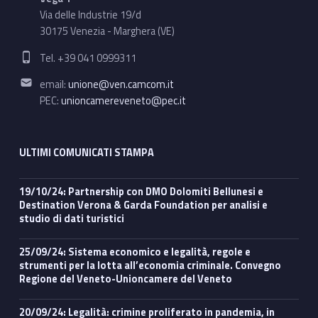
Via delle Industrie 19/d
30175 Venezia - Marghera (VE)
Phone number:
Tel. +39 041 0999311
Email address:
email:
unione@ven.camcom.it
PEC:
unioncamereveneto@pec.it
ULTIMI COMUNICATI STAMPA
19/10/24: Partnership con DMO Dolomiti Bellunesi e
Destination Verona & Garda Foundation per analisi e
studio di dati turistici
25/09/24: Sistema economico e legalità, regole e
strumenti per la lotta all’economia criminale. Convegno
Regione del Veneto-Unioncamere del Veneto
20/09/24: Legalità: crimine proliferato in pandemia, in