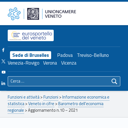
Primary Menu
Unioncamere del Veneto
Aggiornamento n.10 – 2021 – Unioncamere del Veneto
Header info sidebar
Facebook Unioncamere Veneto
Sede di Bruxelles
Padova
Treviso-Belluno
Twitter Unioncamere Veneto
Venezia-Rovigo
Verona
Vicenza
Youtube Unioncamere Veneto
Ricerca per:
Linkedin Unioncamere Veneto
Breadcrumbs navigation
Funzioni e attività
>
Funzioni
>
Informazione economica e
statistica
>
Veneto in cifre
>
Barometro dell'economia
regionale
>
Aggiornamento n.10 – 2021