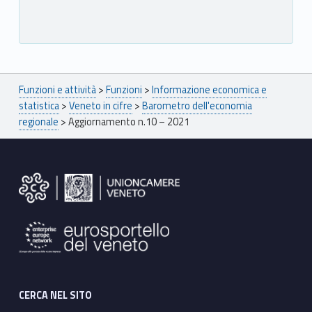
Breadcrumbs navigation
Funzioni e attività
>
Funzioni
>
Informazione economica e
statistica
>
Veneto in cifre
>
Barometro dell'economia
regionale
>
Aggiornamento n.10 – 2021
Footer sidebar
CERCA NEL SITO