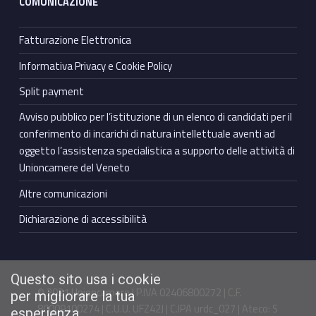
COMUNICAZIONE
Fatturazione Elettronica
Informativa Privacy e Cookie Policy
Split payment
Avviso pubblico per l’istituzione di un elenco di candidati per il
conferimento di incarichi di natura intellettuale aventi ad
oggetto l’assistenza specialistica a supporto delle attività di
Unioncamere del Veneto
Altre comunicazioni
Dichiarazione di accessibilità
Questo sito usa i cookie
© 2021 Unioncamere | P.IVA 02406800272 | C.F.
per migliorare la tua
80009100274 | C.U.U. UFZ42J | C.IPA urdc_027 | Ateco: S
esperienza