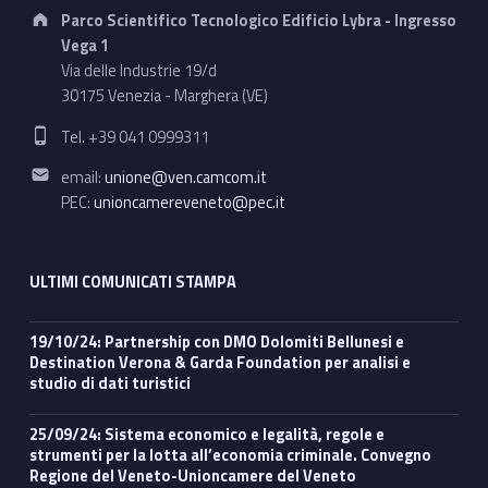
Address:
Parco Scientifico Tecnologico Edificio Lybra - Ingresso
Vega 1
Via delle Industrie 19/d
30175 Venezia - Marghera (VE)
Phone number:
Tel. +39 041 0999311
Email address:
email:
unione@ven.camcom.it
PEC:
unioncamereveneto@pec.it
ULTIMI COMUNICATI STAMPA
19/10/24: Partnership con DMO Dolomiti Bellunesi e
Destination Verona & Garda Foundation per analisi e
studio di dati turistici
25/09/24: Sistema economico e legalità, regole e
strumenti per la lotta all’economia criminale. Convegno
Regione del Veneto-Unioncamere del Veneto