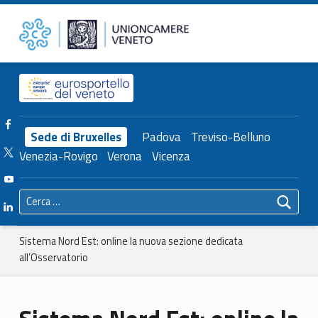
Primary Menu
Unioncamere del Veneto
Sistema Nord Est: online la nuova sezione dedicata all’Osservatorio – Unioncamere del Veneto
Header info sidebar
Facebook Unioncamere Veneto
Sede di Bruxelles
Padova
Treviso-Belluno
Twitter Unioncamere Veneto
Venezia-Rovigo
Verona
Vicenza
Youtube Unioncamere Veneto
Ricerca per:
Linkedin Unioncamere Veneto
Breadcrumbs navigation
Sistema Nord Est: online la nuova sezione dedicata
all’Osservatorio