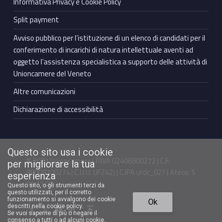
Informativa Privacy e Cookie Policy
Split payment
Avviso pubblico per l’istituzione di un elenco di candidati per il
conferimento di incarichi di natura intellettuale aventi ad
oggetto l’assistenza specialistica a supporto delle attività di
Unioncamere del Veneto
Altre comunicazioni
Dichiarazione di accessibilità
Questo sito usa i cookie
© 2021 Unioncamere | P.IVA 02406800272 | C.F.
per migliorare la tua
80009100274 | C.U.U. UFZ42J | C.IPA urdc_027 | Ateco: S
esperienza
94.11.00
Questo sito, o gli strumenti terzi da
questo utilizzati, per il corretto
Torna in cima ↑
funzionamento si avvalgono dei cookie
Ok
Facebook Unioncamere Veneto
Twitter Unioncamere Veneto
Youtube Unioncamere Veneto
Linkedin Unioncamere Veneto
descritti nella cookie policy.
Se vuoi saperne di più o negare il
consenso a tutti o ad alcuni cookie,