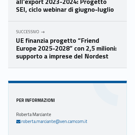
all’export 2023-2024: Progetto
Ven
Ven
Ven
Ven
SEI, ciclo webinar di giugno-luglio
eto
eto
eto
eto
SUCCESSIVO
UE finanzia progetto “Friend
Europe 2025-2028” con 2,5 milioni:
supporto a imprese del Nordest
Skip back to main navigation
Sidebar
PER INFORMAZIONI
Roberta Marciante
roberta.marciante@ven.camcom.it