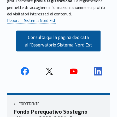
gratuitamente
previa registrazione
. La registrazione
permette di raccogliere informazioni anonime sul profilo
dei visitatori interessati ai contenuti.
Report – Sistema Nord Est
Consulta qui la pagina dedicata
all’Osservatorio Sistema Nord Est
Face
Twit
Yout
Link
book
ter
ube
edin
Unio
Unio
Unio
Unio
Navigazione articoli
nca
nca
nca
nca
PRECEDENTE
mer
mer
mer
mer
Fondo Perequativo Sostegno
e
e
e
e