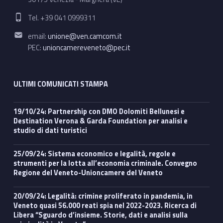
Phone number:
Tel. +39 041 0999311
Email address:
email:
unione@ven.camcom.it
PEC:
unioncamereveneto@pec.it
ULTIMI COMUNICATI STAMPA
19/10/24: Partnership con DMO Dolomiti Bellunesi e
Destination Verona & Garda Foundation per analisi e
studio di dati turistici
25/09/24: Sistema economico e legalità, regole e
strumenti per la lotta all’economia criminale. Convegno
Regione del Veneto-Unioncamere del Veneto
20/09/24: Legalità: crimine proliferato in pandemia, in
Veneto quasi 56.000 reati spia nel 2022-2023. Ricerca di
Libera “Sguardo d’insieme. Storie, dati e analisi sulla