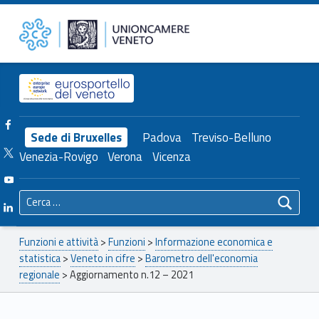
Primary Menu
Unioncamere del Veneto
Aggiornamento n.12 – 2021 – Unioncamere del Veneto
Header info sidebar
Facebook Unioncamere Veneto
Sede di Bruxelles
Padova
Treviso-Belluno
Twitter Unioncamere Veneto
Venezia-Rovigo
Verona
Vicenza
Youtube Unioncamere Veneto
Ricerca per:
Linkedin Unioncamere Veneto
Breadcrumbs navigation
Funzioni e attività
>
Funzioni
>
Informazione economica e
statistica
>
Veneto in cifre
>
Barometro dell'economia
regionale
>
Aggiornamento n.12 – 2021