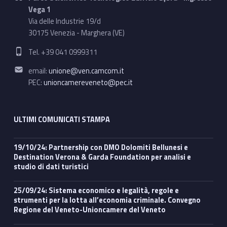
Vega 1
Via delle Industrie 19/d
30175 Venezia - Marghera (VE)
Phone number:
Tel. +39 041 0999311
Email address:
email:
unione@ven.camcom.it
PEC:
unioncamereveneto@pec.it
ULTIMI COMUNICATI STAMPA
19/10/24: Partnership con DMO Dolomiti Bellunesi e
Destination Verona & Garda Foundation per analisi e
studio di dati turistici
25/09/24: Sistema economico e legalità, regole e
strumenti per la lotta all’economia criminale. Convegno
Regione del Veneto-Unioncamere del Veneto