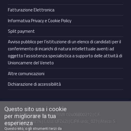
Fatturazione Elettronica
Informativa Privacy e Cookie Policy
Split payment
Avviso pubblico per l’istituzione di un elenco di candidati per il
conferimento di incarichi di natura intellettuale aventi ad
oggetto l’assistenza specialistica a supporto delle attività di
Unioncamere del Veneto
Altre comunicazioni
Dichiarazione di accessibilità
Questo sito usa i cookie
© 2021 Unioncamere | P.IVA 02406800272 | C.F.
per migliorare la tua
80009100274 | C.U.U. UFZ42J | C.IPA urdc_027 | Ateco: S
esperienza
94.11.00
Questo sito, o gli strumenti terzi da