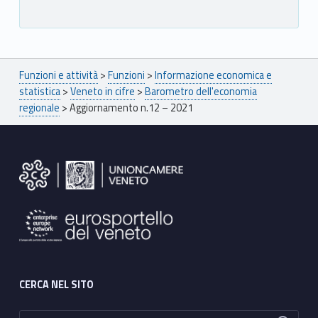
Breadcrumbs navigation
Funzioni e attività
>
Funzioni
>
Informazione economica e
statistica
>
Veneto in cifre
>
Barometro dell'economia
regionale
>
Aggiornamento n.12 – 2021
Footer sidebar
CERCA NEL SITO
Ricerca per: