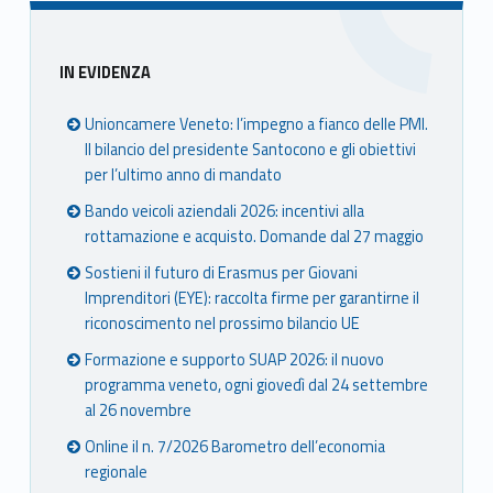
Sidebar
IN EVIDENZA
Unioncamere Veneto: l’impegno a fianco delle PMI.
Il bilancio del presidente Santocono e gli obiettivi
per l’ultimo anno di mandato
Bando veicoli aziendali 2026: incentivi alla
rottamazione e acquisto. Domande dal 27 maggio
Sostieni il futuro di Erasmus per Giovani
Imprenditori (EYE): raccolta firme per garantirne il
riconoscimento nel prossimo bilancio UE
Formazione e supporto SUAP 2026: il nuovo
programma veneto, ogni giovedì dal 24 settembre
al 26 novembre
Online il n. 7/2026 Barometro dell’economia
regionale