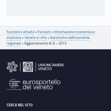
Breadcrumbs navigation
Funzioni e attività
>
Funzioni
>
Informazione economica e
statistica
>
Veneto in cifre
>
Barometro dell'economia
regionale
>
Aggiornamento N. 6 – 2013
Footer sidebar
CERCA NEL SITO