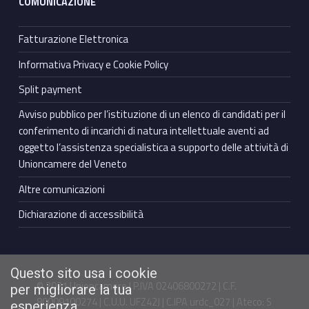
COMUNICAZIONE
Fatturazione Elettronica
Informativa Privacy e Cookie Policy
Split payment
Avviso pubblico per l’istituzione di un elenco di candidati per il
conferimento di incarichi di natura intellettuale aventi ad
oggetto l’assistenza specialistica a supporto delle attività di
Unioncamere del Veneto
Altre comunicazioni
Dichiarazione di accessibilità
Questo sito usa i cookie
© 2021 Unioncamere | P.IVA 02406800272 | C.F.
per migliorare la tua
80009100274 | C.U.U. UFZ42J | C.IPA urdc_027 | Ateco: S
esperienza