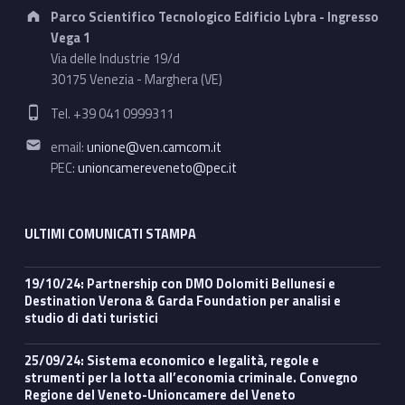
Address:
Parco Scientifico Tecnologico Edificio Lybra - Ingresso
Vega 1
Via delle Industrie 19/d
30175 Venezia - Marghera (VE)
Phone number:
Tel. +39 041 0999311
Email address:
email:
unione@ven.camcom.it
PEC:
unioncamereveneto@pec.it
ULTIMI COMUNICATI STAMPA
19/10/24: Partnership con DMO Dolomiti Bellunesi e
Destination Verona & Garda Foundation per analisi e
studio di dati turistici
25/09/24: Sistema economico e legalità, regole e
strumenti per la lotta all’economia criminale. Convegno
Regione del Veneto-Unioncamere del Veneto