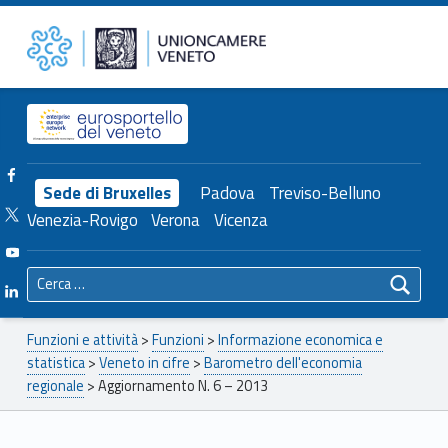
Primary Menu
Unioncamere del Veneto
Aggiornamento N. 6 – 2013 – Unioncamere del Veneto
Header info sidebar
Facebook Unioncamere Veneto
Sede di Bruxelles
Padova
Treviso-Belluno
Twitter Unioncamere Veneto
Venezia-Rovigo
Verona
Vicenza
Youtube Unioncamere Veneto
Ricerca per:
Linkedin Unioncamere Veneto
Breadcrumbs navigation
Funzioni e attività
>
Funzioni
>
Informazione economica e
statistica
>
Veneto in cifre
>
Barometro dell'economia
regionale
>
Aggiornamento N. 6 – 2013