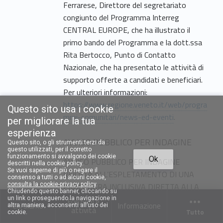
Ferrarese, Direttore del segretariato
congiunto del Programma Interreg
CENTRAL EUROPE, che ha illustrato il
primo bando del Programma e la dott.ssa
Rita Bertocco, Punto di Contatto
Nazionale, che ha presentato le attività di
supporto offerte a candidati e beneficiari.
Per ulteriori informazioni:
https://www.regione.veneto.it/web/progra
Questo sito usa i cookie
mmi-comunitari/news-ed-eventi
.
per migliorare la tua
esperienza
AVVISO PUBBLICO PER INDAGINE
Questo sito, o gli strumenti terzi da
questo utilizzati, per il corretto
funzionamento si avvalgono dei cookie
Ok
AVVISO PUBBLICO PER INDAGINE
descritti nella cookie policy.
Se vuoi saperne di più o negare il
RIVOLTA ALL’ESPLETAMENTO DI UNA
consenso a tutti o ad alcuni cookie,
consulta la cookie-privacy policy
.
PROCEDURA INCLUSIVA DIRETTA ALLA
Chiudendo questo banner, cliccando su
FORMAZIONE DI UN ELENCO DI ESPERTI
un link o proseguendo la navigazione in
Funzioni e
Chi siamo
Informazione
altra maniera, acconsenti all’uso dei
attività
DISPONIBILI A PRESTARE ASSISTENZA
Tutto
cookie.