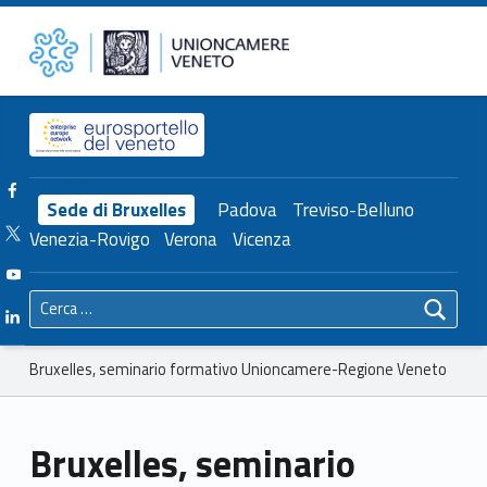
Primary Menu
Unioncamere del Veneto
Bruxelles, seminario formativo Unioncamere-Regione Veneto – Unioncamere del Veneto
Header info sidebar
Facebook Unioncamere Veneto
Sede di Bruxelles
Padova
Treviso-Belluno
Twitter Unioncamere Veneto
Venezia-Rovigo
Verona
Vicenza
Youtube Unioncamere Veneto
Ricerca per:
Linkedin Unioncamere Veneto
Breadcrumbs navigation
Bruxelles, seminario formativo Unioncamere-Regione Veneto
Bruxelles, seminario