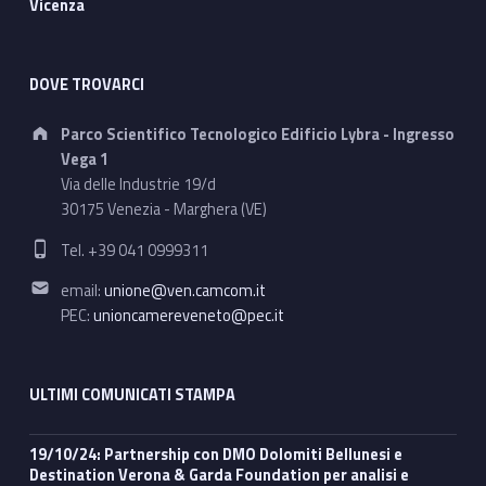
Vicenza
DOVE TROVARCI
Address:
Parco Scientifico Tecnologico Edificio Lybra - Ingresso
Vega 1
Via delle Industrie 19/d
30175 Venezia - Marghera (VE)
Phone number:
Tel. +39 041 0999311
Email address:
email:
unione@ven.camcom.it
PEC:
unioncamereveneto@pec.it
ULTIMI COMUNICATI STAMPA
19/10/24: Partnership con DMO Dolomiti Bellunesi e
Destination Verona & Garda Foundation per analisi e