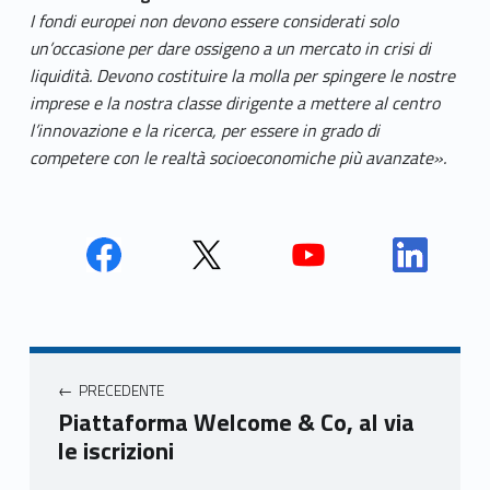
I fondi europei non devono essere considerati solo
un’occasione per dare ossigeno a un mercato in crisi di
liquidità. Devono costituire la molla per spingere le nostre
imprese e la nostra classe dirigente a mettere al centro
l’innovazione e la ricerca, per essere in grado di
competere con le realtà socioeconomiche più avanzate
».
Face
Twit
Yout
Link
book
ter
ube
edin
Unio
Unio
Unio
Unio
Navigazione articoli
nca
nca
nca
nca
PRECEDENTE
mer
mer
mer
mer
Piattaforma Welcome & Co, al via
e
e
e
e
le iscrizioni
Ven
Ven
Ven
Ven
eto
eto
eto
eto