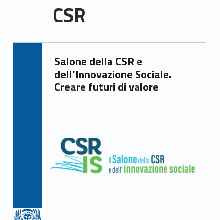
CSR
C
Written by:
Salone della CSR e
Irene Gasperi
S
dell’Innovazione Sociale.
R
Creare futuri di valore
(
p
a
g
e
3