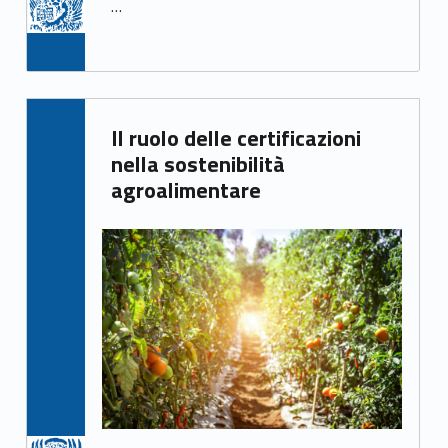
…
)
Written by:
Il ruolo delle certificazioni
Irene Gasperi
nella sostenibilità
agroalimentare