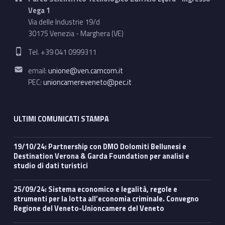
Vega 1
Via delle Industrie 19/d
30175 Venezia - Marghera (VE)
Phone number:
Tel. +39 041 0999311
Email address:
email:
unione@ven.camcom.it
PEC:
unioncamereveneto@pec.it
ULTIMI COMUNICATI STAMPA
19/10/24: Partnership con DMO Dolomiti Bellunesi e
Destination Verona & Garda Foundation per analisi e
studio di dati turistici
25/09/24: Sistema economico e legalità, regole e
strumenti per la lotta all’economia criminale. Convegno
Regione del Veneto-Unioncamere del Veneto