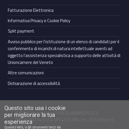
Fatturazione Elettronica
Informativa Privacy e Cookie Policy
Split payment
Avviso pubblico per l’istituzione di un elenco di candidati per il
conferimento di incarichi di natura intellettuale aventi ad
oggetto l’assistenza specialistica a supporto delle attività di
Unioncamere del Veneto
Altre comunicazioni
Dichiarazione di accessibilità
Questo sito usa i cookie
© 2021 Unioncamere | P.IVA 02406800272 | C.F.
per migliorare la tua
80009100274 | C.U.U. UFZ42J | C.IPA urdc_027 | Ateco: S
esperienza
94.11.00
Questo sito, o gli strumenti terzi da