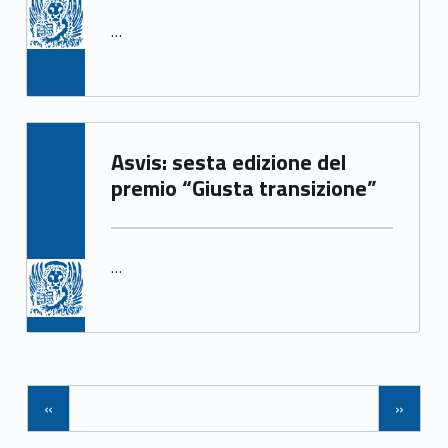
…
Written by:
Asvis: sesta edizione del
Irene Gasperi
premio “Giusta transizione”
…
Navigazione tra gli articoli
«
»