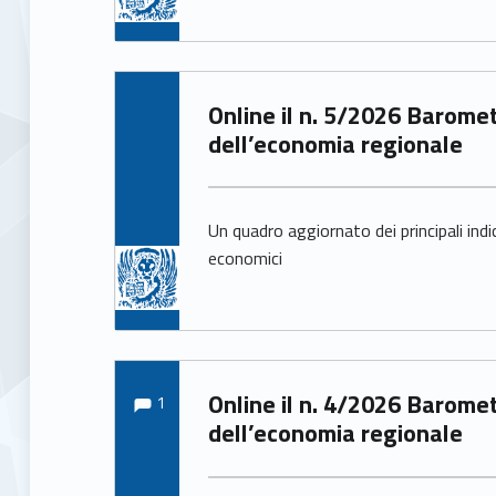
e
Written by:
Online il n. 5/2026 Barometro
Arianna Pittarello
dell’economia regionale
Un quadro aggiornato dei principali indi
economici
Comments:
Written by:
Comments:
Online il n. 4/2026 Barometro
1
Arianna Pittarello
dell’economia regionale