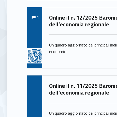
Comments:
Written by:
Comments:
Online il n. 12/2025 Barometro
1
Arianna Pittarello
dell’economia regionale
Un quadro aggiornato dei principali indi
economici
Written by:
Online il n. 11/2025 Barometro
Arianna Pittarello
dell’economia regionale
Un quadro aggiornato dei principali indi