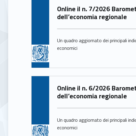
t
Written by:
Online il n. 7/2026 Barometro
Arianna Pittarello
dell’economia regionale
a
t
Un quadro aggiornato dei principali indi
economici
i
s
t
Written by:
Online il n. 6/2026 Barometro
Arianna Pittarello
i
dell’economia regionale
c
Un quadro aggiornato dei principali indi
h
economici