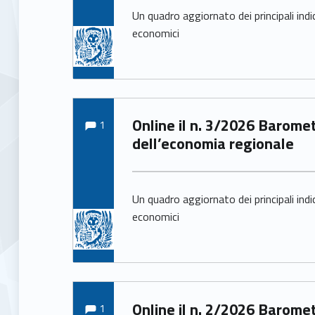
Un quadro aggiornato dei principali indi
economici
Comments:
Written by:
Comments:
Online il n. 3/2026 Barometro
1
Arianna Pittarello
dell’economia regionale
Un quadro aggiornato dei principali indi
economici
Comments:
Written by:
Comments:
Online il n. 2/2026 Barometro
1
Arianna Pittarello