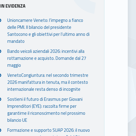
Sidebar
IN EVIDENZA
Unioncamere Veneto: l’impegno a fianco
delle PMI. Il bilancio del presidente
Santocono e gli obiettivi per l’ultimo anno di
mandato
Bando veicoli aziendali 2026: incentivi alla
rottamazione e acquisto. Domande dal 27
maggio
VenetoCongiuntura: nel secondo trimestre
2026 manifattura in tenuta, ma il contesto
internazionale resta denso di incognite
Sostieni il futuro di Erasmus per Giovani
Imprenditori (EYE): raccolta firme per
garantirne il riconoscimento nel prossimo
bilancio UE
Formazione e supporto SUAP 2026: il nuovo