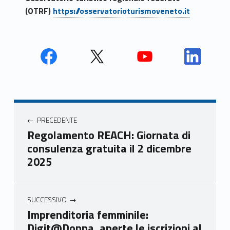
(OTRF)
https://osservatorioturismoveneto.it
Face
Twit
Yout
Link
book
ter
ube
edin
Unio
Unio
Unio
Unio
Navigazione articoli
nca
nca
nca
nca
PRECEDENTE
mer
mer
mer
mer
Regolamento REACH: Giornata di
e
e
e
e
consulenza gratuita il 2 dicembre
Ven
Ven
Ven
Ven
2025
eto
eto
eto
eto
SUCCESSIVO
Imprenditoria femminile:
Digit@Donna, aperte le iscrizioni al