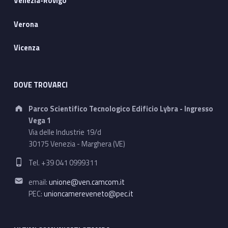
Venezia-Rovigo
Verona
Vicenza
DOVE TROVARCI
Address:
Parco Scientifico Tecnologico Edificio Lybra - Ingresso
Vega 1
Via delle Industrie 19/d
30175 Venezia - Marghera (VE)
Phone number:
Tel. +39 041 0999311
Email address:
email:
unione@ven.camcom.it
PEC:
unioncamereveneto@pec.it