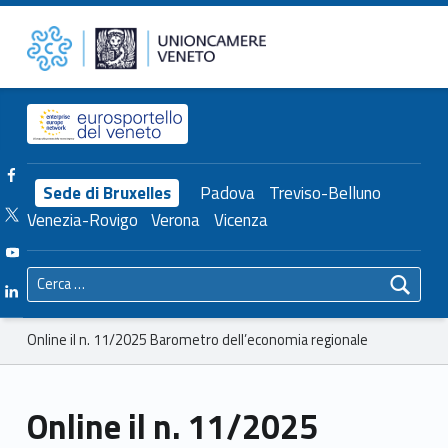
Primary Menu
Unioncamere del Veneto
Online il n. 11/2025 Barometro dell’economia regionale – Unioncamere del Veneto
Header info sidebar
Facebook Unioncamere Veneto
Sede di Bruxelles
Padova
Treviso-Belluno
Twitter Unioncamere Veneto
Venezia-Rovigo
Verona
Vicenza
Youtube Unioncamere Veneto
Ricerca per:
Linkedin Unioncamere Veneto
Breadcrumbs navigation
Online il n. 11/2025 Barometro dell’economia regionale
Online il n. 11/2025