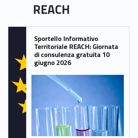
REACH
R
Written by:
Sportello Informativo
Giacomo Garbisa
E
Territoriale REACH: Giornata
A
di consulenza gratuita 10
giugno 2026
C
H