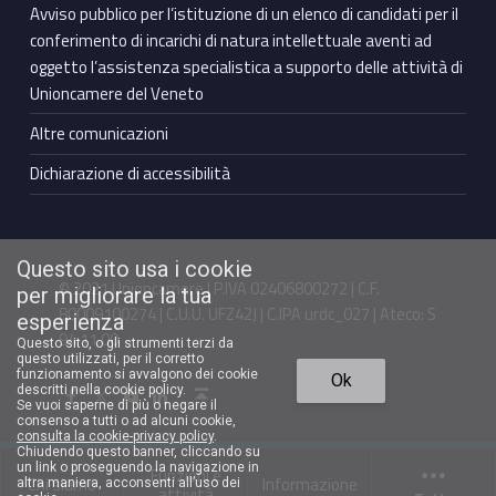
Avviso pubblico per l’istituzione di un elenco di candidati per il
conferimento di incarichi di natura intellettuale aventi ad
oggetto l’assistenza specialistica a supporto delle attività di
Unioncamere del Veneto
Altre comunicazioni
Dichiarazione di accessibilità
Questo sito usa i cookie
© 2021 Unioncamere | P.IVA 02406800272 | C.F.
per migliorare la tua
80009100274 | C.U.U. UFZ42J | C.IPA urdc_027 | Ateco: S
esperienza
94.11.00
Questo sito, o gli strumenti terzi da
questo utilizzati, per il corretto
Torna in cima ↑
funzionamento si avvalgono dei cookie
Ok
Facebook Unioncamere Veneto
Twitter Unioncamere Veneto
Youtube Unioncamere Veneto
Linkedin Unioncamere Veneto
descritti nella cookie policy.
Se vuoi saperne di più o negare il
consenso a tutti o ad alcuni cookie,
consulta la cookie-privacy policy
.
Chiudendo questo banner, cliccando su
un link o proseguendo la navigazione in
Funzioni e
Chi siamo
Informazione
altra maniera, acconsenti all’uso dei
attività