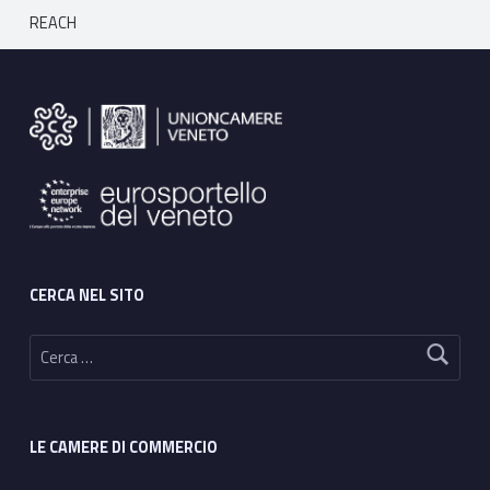
Breadcrumbs navigation
REACH
Footer sidebar
CERCA NEL SITO
Ricerca per:
LE CAMERE DI COMMERCIO