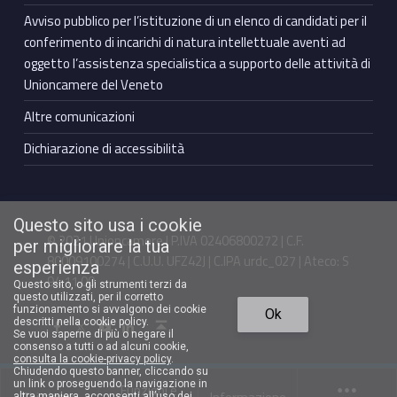
Avviso pubblico per l’istituzione di un elenco di candidati per il
conferimento di incarichi di natura intellettuale aventi ad
oggetto l’assistenza specialistica a supporto delle attività di
Unioncamere del Veneto
Altre comunicazioni
Dichiarazione di accessibilità
Questo sito usa i cookie
© 2021 Unioncamere | P.IVA 02406800272 | C.F.
per migliorare la tua
80009100274 | C.U.U. UFZ42J | C.IPA urdc_027 | Ateco: S
esperienza
94.11.00
Questo sito, o gli strumenti terzi da
questo utilizzati, per il corretto
Torna in cima ↑
funzionamento si avvalgono dei cookie
Ok
Facebook Unioncamere Veneto
Twitter Unioncamere Veneto
Youtube Unioncamere Veneto
Linkedin Unioncamere Veneto
descritti nella cookie policy.
Se vuoi saperne di più o negare il
consenso a tutti o ad alcuni cookie,
consulta la cookie-privacy policy
.
Chiudendo questo banner, cliccando su
un link o proseguendo la navigazione in
Funzioni e
altra maniera, acconsenti all’uso dei