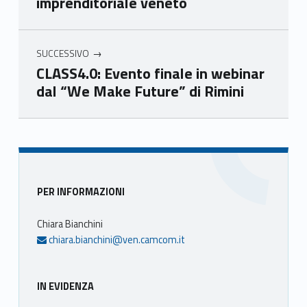
imprenditoriale veneto
eto
eto
eto
eto
SUCCESSIVO
CLASS4.0: Evento finale in webinar
dal “We Make Future” di Rimini
Skip back to main navigation
Sidebar
PER INFORMAZIONI
Chiara Bianchini
chiara.bianchini@ven.camcom.it
IN EVIDENZA