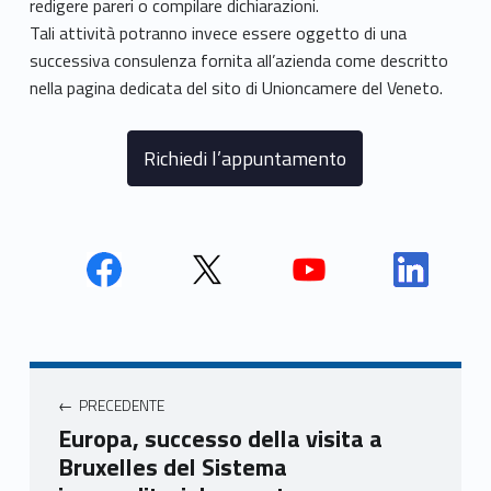
redigere pareri o compilare dichiarazioni.
Tali attività potranno invece essere oggetto di una
successiva consulenza fornita all’azienda come descritto
nella pagina dedicata del sito di Unioncamere del Veneto.
Richiedi l’appuntamento
Face
Twit
Yout
Link
book
ter
ube
edin
Unio
Unio
Unio
Unio
Navigazione articoli
nca
nca
nca
nca
PRECEDENTE
mer
mer
mer
mer
Europa, successo della visita a
e
e
e
e
Bruxelles del Sistema
Ven
Ven
Ven
Ven