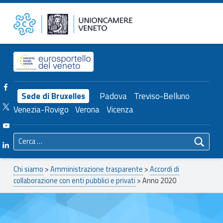
Primary Menu
Anno 2020 – Unioncamere del Veneto
Unioncamere del Veneto
Header info sidebar
Facebook Unioncamere Veneto
Sede di Bruxelles
Padova
Treviso-Belluno
Twitter Unioncamere Veneto
Venezia-Rovigo
Verona
Vicenza
Youtube Unioncamere Veneto
Ricerca per:
Linkedin Unioncamere Veneto
Breadcrumbs navigation
Chi siamo
>
Amministrazione trasparente
>
Accordi di
collaborazione con enti pubblici e privati
>
Anno 2020