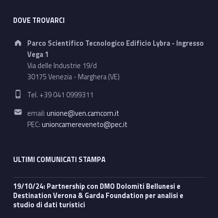
DOVE TROVARCI
Address:
Parco Scientifico Tecnologico Edificio Lybra - Ingresso
Vega 1
Via delle Industrie 19/d
30175 Venezia - Marghera (VE)
Phone number:
Tel. +39 041 0999311
Email address:
email:
unione@ven.camcom.it
PEC:
unioncamereveneto@pec.it
ULTIMI COMUNICATI STAMPA
19/10/24: Partnership con DMO Dolomiti Bellunesi e
Destination Verona & Garda Foundation per analisi e
studio di dati turistici