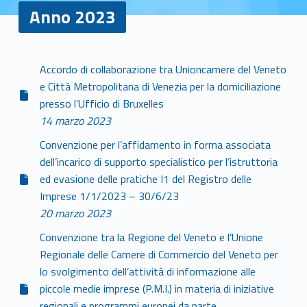
Anno 2023
A
Accordo di collaborazione tra Unioncamere del Veneto
e Città Metropolitana di Venezia per la domiciliazione
n
presso l’Ufficio di Bruxelles
n
14 marzo 2023
Convenzione per l’affidamento in forma associata
o
dell’incarico di supporto specialistico per l’istruttoria
2
ed evasione delle pratiche I1 del Registro delle
Imprese 1/1/2023 – 30/6/23
0
20 marzo 2023
2
Convenzione tra la Regione del Veneto e l’Unione
Regionale delle Camere di Commercio del Veneto per
3
lo svolgimento dell’attività di informazione alle
piccole medie imprese (P.M.I.) in materia di iniziative
regionali e programmi europei da parte