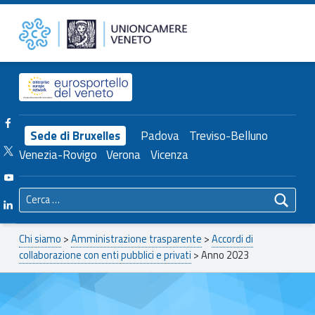
Primary Menu
Anno 2023 – Unioncamere del Veneto
Unioncamere del Veneto
Header info sidebar
Facebook Unioncamere Veneto
Sede di Bruxelles
Padova
Treviso-Belluno
Twitter Unioncamere Veneto
Venezia-Rovigo
Verona
Vicenza
Youtube Unioncamere Veneto
Ricerca per:
Linkedin Unioncamere Veneto
Breadcrumbs navigation
Chi siamo
>
Amministrazione trasparente
>
Accordi di
collaborazione con enti pubblici e privati
>
Anno 2023