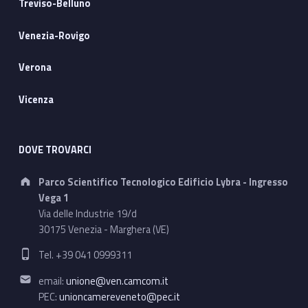
Treviso-Belluno
Venezia-Rovigo
Verona
Vicenza
DOVE TROVARCI
Address:
Parco Scientifico Tecnologico Edificio Lybra - Ingresso
Vega 1
Via delle Industrie 19/d
30175 Venezia - Marghera (VE)
Phone number:
Tel. +39 041 0999311
Email address:
email:
unione@ven.camcom.it
PEC:
unioncamereveneto@pec.it