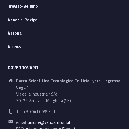
Treviso-Belluno
Venezia-Rovigo
Verona
Vicenza
DOVE TROVARCI
Address:
Parco Scientifico Tecnologico Edificio Lybra - Ingresso
Vega 1
Via delle Industrie 19/d
30175 Venezia - Marghera (VE)
Phone number:
Tel. +39 041 0999311
Email address:
email:
unione@ven.camcom.it