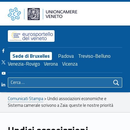
Primary Menu
Unioncamere del Veneto
Undici associazioni economiche e Sistema camerale scrivono a Zaia: queste le nostre priorità – Unioncamere del Veneto
Header info sidebar
Facebook Unioncamere Veneto
Sede di Bruxelles
Padova
Treviso-Belluno
Twitter Unioncamere Veneto
Venezia-Rovigo
Verona
Vicenza
Youtube Unioncamere Veneto
Ricerca per:
Linkedin Unioncamere Veneto
Breadcrumbs navigation
Comunicati Stampa
>
Undici associazioni economiche e
Sistema camerale scrivono a Zaia: queste le nostre priorità