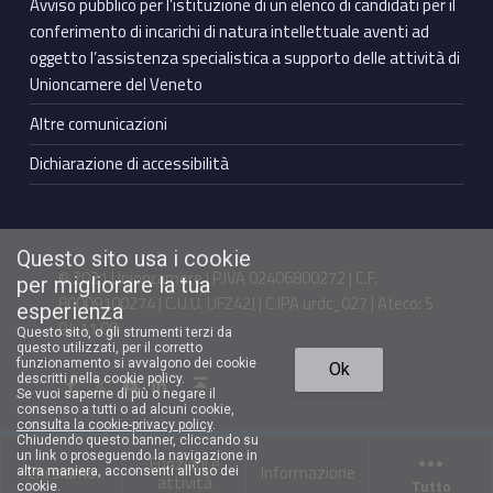
Avviso pubblico per l’istituzione di un elenco di candidati per il
conferimento di incarichi di natura intellettuale aventi ad
oggetto l’assistenza specialistica a supporto delle attività di
Unioncamere del Veneto
Altre comunicazioni
Dichiarazione di accessibilità
Questo sito usa i cookie
© 2021 Unioncamere | P.IVA 02406800272 | C.F.
per migliorare la tua
80009100274 | C.U.U. UFZ42J | C.IPA urdc_027 | Ateco: S
esperienza
94.11.00
Questo sito, o gli strumenti terzi da
questo utilizzati, per il corretto
Torna in cima ↑
funzionamento si avvalgono dei cookie
Ok
Facebook Unioncamere Veneto
Twitter Unioncamere Veneto
Youtube Unioncamere Veneto
Linkedin Unioncamere Veneto
descritti nella cookie policy.
Se vuoi saperne di più o negare il
consenso a tutti o ad alcuni cookie,
consulta la cookie-privacy policy
.
Chiudendo questo banner, cliccando su
un link o proseguendo la navigazione in
Funzioni e
Chi siamo
Informazione
altra maniera, acconsenti all’uso dei
attività
Tutto
cookie.