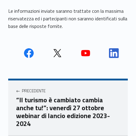
Le informazioni inviate saranno trattate con la massima
riservatezza ed i partecipanti non saranno identificati sulla
base delle risposte fornite.
Face
Twit
Yout
Link
book
ter
ube
edin
Unio
Unio
Unio
Unio
Navigazione articoli
nca
nca
nca
nca
PRECEDENTE
mer
mer
mer
mer
“Il turismo è cambiato cambia
e
e
e
e
anche tu!”: venerdì 27 ottobre
Ven
Ven
Ven
Ven
webinar di lancio edizione 2023-
eto
eto
eto
eto
2024