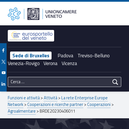
Primary Menu
BRDE20230406011 – Unioncamere del Veneto
Unioncamere del Veneto
Header info sidebar
Facebook Unioncamere Veneto
Sede di Bruxelles
Padova
Treviso-Belluno
Twitter Unioncamere Veneto
Venezia-Rovigo
Verona
Vicenza
Youtube Unioncamere Veneto
Ricerca per:
Linkedin Unioncamere Veneto
Breadcrumbs navigation
Funzioni e attività
>
Attività
>
La rete Enterprise Europe
Network
>
Cooperazioni e ricerche partner
>
Cooperazioni
>
Agroalimentare
>
BRDE20230406011