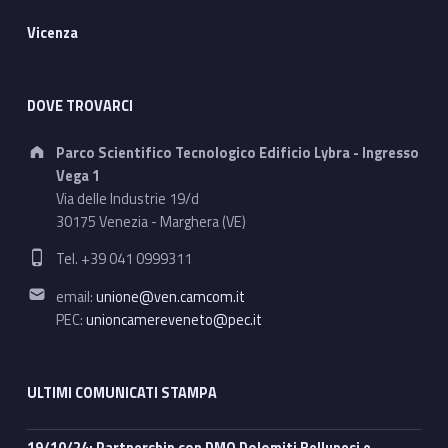
Vicenza
DOVE TROVARCI
Address:
Parco Scientifico Tecnologico Edificio Lybra - Ingresso
Vega 1
Via delle Industrie 19/d
30175 Venezia - Marghera (VE)
Phone number:
Tel. +39 041 0999311
Email address:
email:
unione@ven.camcom.it
PEC:
unioncamereveneto@pec.it
ULTIMI COMUNICATI STAMPA
19/10/24: Partnership con DMO Dolomiti Bellunesi e