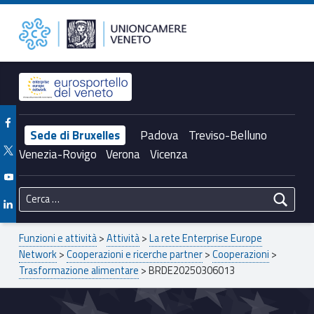
Primary Menu
BRDE20250306013 – Unioncamere del Veneto
Unioncamere del Veneto
Header info sidebar
Facebook Unioncamere Veneto
Sede di Bruxelles
Padova
Treviso-Belluno
Twitter Unioncamere Veneto
Venezia-Rovigo
Verona
Vicenza
Youtube Unioncamere Veneto
Ricerca per:
Linkedin Unioncamere Veneto
Breadcrumbs navigation
Funzioni e attività
>
Attività
>
La rete Enterprise Europe
Network
>
Cooperazioni e ricerche partner
>
Cooperazioni
>
Trasformazione alimentare
>
BRDE20250306013