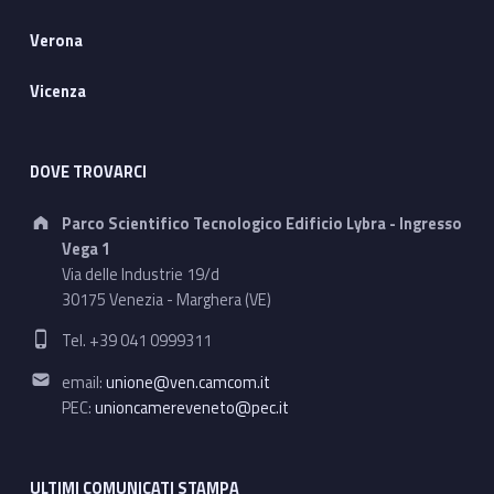
Verona
Vicenza
DOVE TROVARCI
Address:
Parco Scientifico Tecnologico Edificio Lybra - Ingresso
Vega 1
Via delle Industrie 19/d
30175 Venezia - Marghera (VE)
Phone number:
Tel. +39 041 0999311
Email address:
email:
unione@ven.camcom.it
PEC:
unioncamereveneto@pec.it
ULTIMI COMUNICATI STAMPA