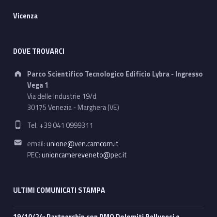
Vicenza
DOVE TROVARCI
Address:
Parco Scientifico Tecnologico Edificio Lybra - Ingresso
Vega 1
Via delle Industrie 19/d
30175 Venezia - Marghera (VE)
Phone number:
Tel. +39 041 0999311
Email address:
email:
unione@ven.camcom.it
PEC:
unioncamereveneto@pec.it
ULTIMI COMUNICATI STAMPA
19/10/24: Partnership con DMO Dolomiti Bellunesi e