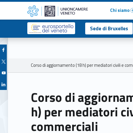
Primary Menu
Unioncamere del Veneto
Corso di aggiornamento (18 h) per mediatori civili e commerciali – Unioncamere del Veneto
Chi siamo
Header info sidebar
Sede di Bruxelles
Facebook Unioncamere Veneto
Twitter Unioncamere Veneto
Breadcrumbs navigation
Corso di aggiornamento (18 h) per mediatori civili e com
Youtube Unioncamere Veneto
Linkedin Unioncamere Veneto
Corso di aggiorna
h) per mediatori civ
commerciali