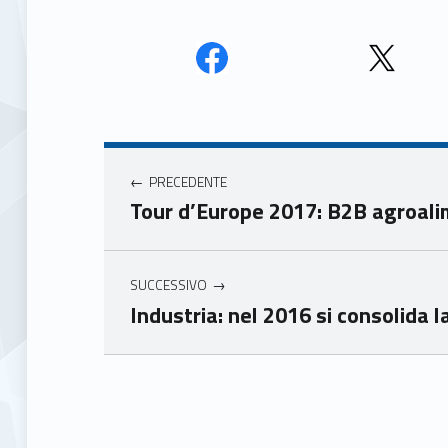
Face
Twit
book
ter
Navigazione articoli
Unio
Unio
nca
nca
PRECEDENTE
mer
mer
Tour d’Europe 2017: B2B agroalim
e
e
Ven
Ven
eto
eto
SUCCESSIVO
Industria: nel 2016 si consolida 
Skip back to main navigation