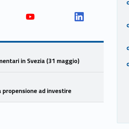
Yout
Link
ube
edin
Unio
Unio
nca
nca
mer
mer
entari in Svezia (31 maggio)
e
e
Ven
Ven
eto
eto
la propensione ad investire