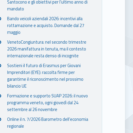
Santocono e gli obiettivi per l’ultimo anno di
mandato
Bando veicoli aziendali 2026: incentivi alla
rottamazione e acquisto. Domande dal 27
maggio
VenetoCongiuntura: nel secondo trimestre
2026 manifattura in tenuta, ma il contesto
internazionale resta denso di incognite
Sostieni il futuro di Erasmus per Giovani
Imprenditori (EYE): raccolta firme per
garantirne il riconoscimento nel prossimo
bilancio UE
Formazione e supporto SUAP 2026: il nuovo
programma veneto, ogni giovedì dal 24
settembre al 26 novembre
Online il n. 7/2026 Barometro dell’economia
regionale