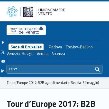
Primary Menu
Unioncamere del Veneto
Tour d’Europe 2017: B2B agroalimentari in Svezia (31 maggio) – Unioncamere del Veneto
Header info sidebar
Facebook Unioncamere Veneto
Sede di Bruxelles
Padova
Treviso-Belluno
Twitter Unioncamere Veneto
Venezia-Rovigo
Verona
Vicenza
Youtube Unioncamere Veneto
Ricerca per:
Linkedin Unioncamere Veneto
Breadcrumbs navigation
Tour d’Europe 2017: B2B agroalimentari in Svezia (31 maggio)
Tour d’Europe 2017: B2B