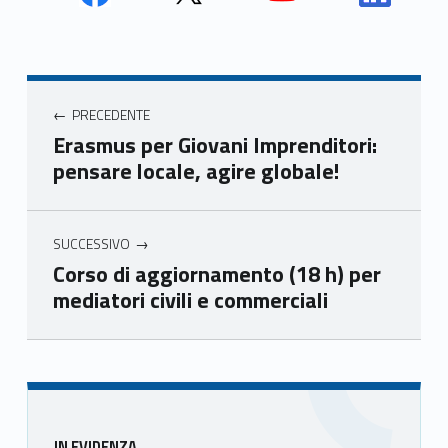
Face
Twit
Yout
Link
book
ter
ube
edin
Unio
Unio
Unio
Unio
Navigazione articoli
nca
nca
nca
nca
PRECEDENTE
mer
mer
mer
mer
Erasmus per Giovani Imprenditori:
e
e
e
e
pensare locale, agire globale!
Ven
Ven
Ven
Ven
eto
eto
eto
eto
SUCCESSIVO
Corso di aggiornamento (18 h) per
mediatori civili e commerciali
Skip back to main navigation
Sidebar
IN EVIDENZA