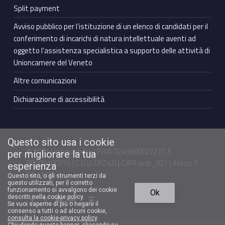
Split payment
Avviso pubblico per l’istituzione di un elenco di candidati per il
conferimento di incarichi di natura intellettuale aventi ad
oggetto l’assistenza specialistica a supporto delle attività di
Unioncamere del Veneto
Altre comunicazioni
Dichiarazione di accessibilità
Questo sito usa i cookie
© 2021 Unioncamere | P.IVA 02406800272 | C.F.
per migliorare la tua
80009100274 | C.U.U. UFZ42J | C.IPA urdc_027 | Ateco: S
esperienza
94.11.00
Questo sito, o gli strumenti terzi da
questo utilizzati, per il corretto
Torna in cima ↑
funzionamento si avvalgono dei cookie
Ok
Facebook Unioncamere Veneto
Twitter Unioncamere Veneto
Youtube Unioncamere Veneto
Linkedin Unioncamere Veneto
descritti nella cookie policy.
Se vuoi saperne di più o negare il
consenso a tutti o ad alcuni cookie,
consulta la cookie-privacy policy
.