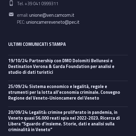
Phone number:
Tel. +39 041 0999311
Email address:
email:
unione@ven.camcom.it
PEC:
unioncamereveneto@pec.it
ULTIMI COMUNICATI STAMPA
19/10/24: Partnership con DMO Dolomiti Bellunesi e
Destination Verona & Garda Foundation per analisi e
studio di dati turistici
25/09/24: Sistema economico e legalità, regole e
strumenti per la lotta all’economia criminale. Convegno
Regione del Veneto-Unioncamere del Veneto
20/09/24: Legalità: crimine proliferato in pandemia, in
Veneto quasi 56.000 reati spia nel 2022-2023. Ricerca di
Libera “Sguardo d’insieme. Storie, dati e analisi sulla
criminalità in Veneto”