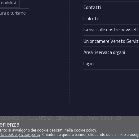
enibilità
Contatti
ura e turismo
Link utili
Iscriviti alle nostre newslet
Unioncamere Veneto Servizi
Area riservata organi
Login
009100274 | C.U.U. UFZ42J | C.IPA urdc_027 | Ateco: S 94.11.00
perienza
mento si avvalgono dei cookie descritti nella cookie policy.
 la cookie-privacy policy
. Chiudendo questo banner, cliccando su un link o proseg