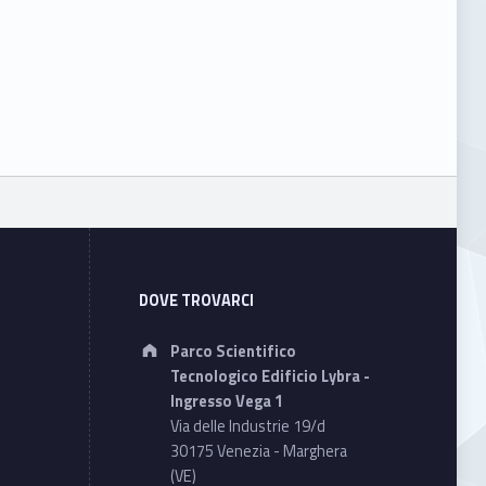
DOVE TROVARCI
Address:
Parco Scientifico
Tecnologico Edificio Lybra -
Ingresso Vega 1
Via delle Industrie 19/d
30175 Venezia - Marghera
(VE)