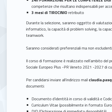
24h FORMAZIONE PER LE COMPETENZE DIGIT
competenze che risultano indispensabili per acc
3 mesi di TIROCINIO
retribuito
Durante la selezione, saranno oggetto di valutazion
informatico, la capacità di problem solving, la capac
teamwork.
Saranno considerati preferenziali ma non escludenti 
Il corso di formazione è realizzato nell’ambito del
Sociale Europeo Plus -PR Veneto 2021 -2027 di cu
Per candidarsi inviare all’indirizzo mail
claudia.pasq
documenti:
Documento d’identità in corso di validità e Codic
Curriculum Vitae (possibilmente in formato Eur
DID (Dichiarazione di immediata disponibilità)