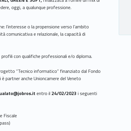
ALI, GREEN E SOFT,
finalizzata a fornire un mix di
edere, oggi, a qualunque professione.
e: l’interesse o la propensione verso l’ambito
ità comunicativa e relazionale, la capacità di
profili con qualifiche professionali e/o diploma.
 progetto “Tecnico informatico” finanziato dal Fondo
i è partner anche Unioncamere del Veneto
ualato@jobros.it
entro il
24/02/2023
i seguenti
e Fiscale
opass)