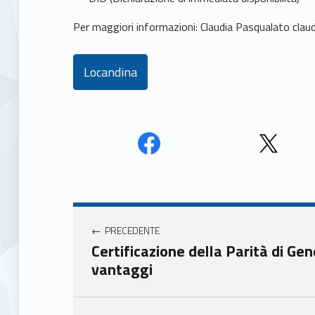
Per maggiori informazioni: Claudia Pasqualato clau
Locandina
Face
Twit
book
ter
Navigazione articoli
Unio
Unio
nca
nca
PRECEDENTE
mer
mer
Certificazione della Parità di Gen
e
e
vantaggi
Ven
Ven
eto
eto