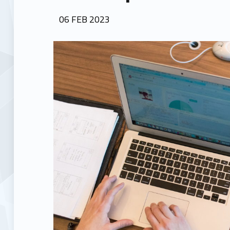
POSTED ON:
06
FEB
2023