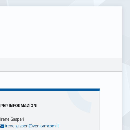
Sidebar
PER INFORMAZIONI
Irene Gasperi
irene.gasperi@ven.camcom.it