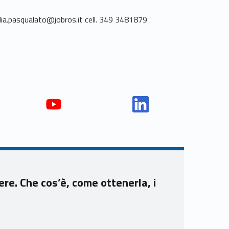
dia.pasqualato@jobros.it cell. 349 3481879
Yout
Link
ube
edin
Unio
Unio
nca
nca
mer
mer
ere. Che cos’è, come ottenerla, i
e
e
Ven
Ven
eto
eto