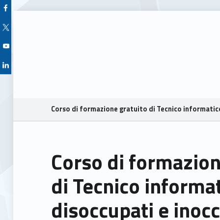
Facebook Unioncamere Veneto
Twitter Unioncamere Veneto
Youtube Unioncamere Veneto
Linkedin Unioncamere Veneto
Breadcrumbs navigation
Corso di formazione gratuito di Tecnico informatic
Corso di formazion
di Tecnico informa
disoccupati e inoc