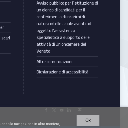
Avviso pubblico per l’istituzione di
un elenco di candidati per il
conferimento di incarichi di
natura intellettuale aventi ad
ter
oggetto l’assistenza
specialistica a supporto delle
 scarl
attività di Unioncamere del
Veneto
Altre comunicazioni
Dichiarazione di accessibilità
Torna in cima ↑
Facebook Unioncamere Veneto
Twitter Unioncamere Veneto
Youtube Unioncamere Veneto
Linkedin Unioncamere Veneto
Ok
uendo la navigazione in altra maniera,