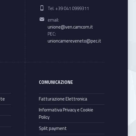
Phone number:
Tel. +39 041 0999311
Email address:
email:
unione@ven.camcom.it
PEC:
unioncamereveneto@pec.it
COMUNICAZIONE
nte
Fatturazione Elettronica
Informativa Privacy e Cookie
Policy
Split payment