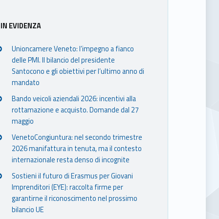
IN EVIDENZA
Unioncamere Veneto: l’impegno a fianco
delle PMI. Il bilancio del presidente
Santocono e gli obiettivi per l’ultimo anno di
mandato
Bando veicoli aziendali 2026: incentivi alla
rottamazione e acquisto. Domande dal 27
maggio
VenetoCongiuntura: nel secondo trimestre
2026 manifattura in tenuta, ma il contesto
internazionale resta denso di incognite
Sostieni il futuro di Erasmus per Giovani
Imprenditori (EYE): raccolta firme per
garantirne il riconoscimento nel prossimo
bilancio UE