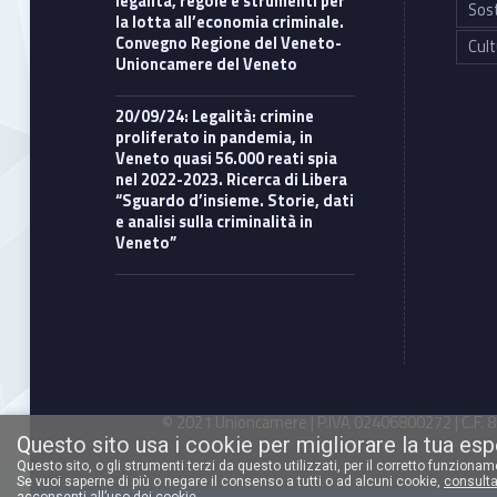
legalità, regole e strumenti per
Sost
la lotta all’economia criminale.
Convegno Regione del Veneto-
Cult
Unioncamere del Veneto
20/09/24: Legalità: crimine
proliferato in pandemia, in
Veneto quasi 56.000 reati spia
nel 2022-2023. Ricerca di Libera
“Sguardo d’insieme. Storie, dati
e analisi sulla criminalità in
Veneto”
© 2021 Unioncamere | P.IVA 02406800272 | C.F. 80
Questo sito usa i cookie per migliorare la tua es
Questo sito, o gli strumenti terzi da questo utilizzati, per il corretto funziona
Se vuoi saperne di più o negare il consenso a tutti o ad alcuni cookie,
consulta