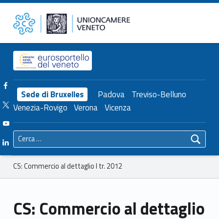
Primary Menu
Unioncamere del Veneto
CS: Commercio al dettaglio I tr. 2012 – Unioncamere del Veneto
Header info sidebar
Facebook Unioncamere Veneto
Sede di Bruxelles
Padova
Treviso-Belluno
Twitter Unioncamere Veneto
Venezia-Rovigo
Verona
Vicenza
Youtube Unioncamere Veneto
Ricerca per:
Linkedin Unioncamere Veneto
Breadcrumbs navigation
CS: Commercio al dettaglio I tr. 2012
CS: Commercio al dettaglio