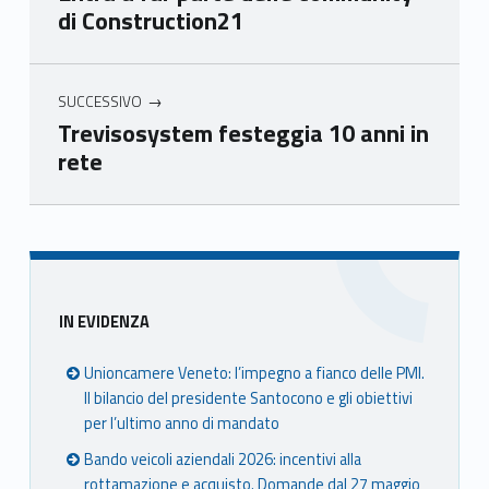
di Construction21
Ven
Ven
Ven
Ven
eto
eto
eto
eto
SUCCESSIVO
Trevisosystem festeggia 10 anni in
rete
Skip back to main navigation
Sidebar
IN EVIDENZA
Unioncamere Veneto: l’impegno a fianco delle PMI.
Il bilancio del presidente Santocono e gli obiettivi
per l’ultimo anno di mandato
Bando veicoli aziendali 2026: incentivi alla
rottamazione e acquisto. Domande dal 27 maggio