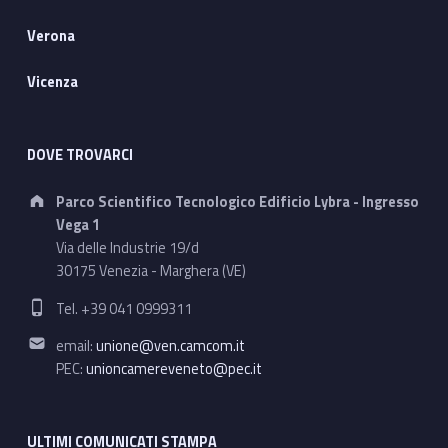
Verona
Vicenza
DOVE TROVARCI
Address:
Parco Scientifico Tecnologico Edificio Lybra - Ingresso
Vega 1
Via delle Industrie 19/d
30175 Venezia - Marghera (VE)
Phone number:
Tel. +39 041 0999311
Email address:
email:
unione@ven.camcom.it
PEC:
unioncamereveneto@pec.it
ULTIMI COMUNICATI STAMPA