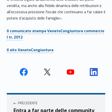
vendita, ma anche alla flebile dinamica delle retribuzioni e
all’eccessiva pressione fiscale che continuano a far calare il
potere d’acquisto delle famiglie».
Il comunicato stampa VenetoCongiuntura commercio
I tr. 2012
Il sito VenetoCongiuntura
Face
Twit
Yout
Link
book
ter
ube
edin
Unio
Unio
Unio
Unio
Navigazione articoli
nca
nca
nca
nca
PRECEDENTE
mer
mer
mer
mer
Entra a far parte delle community
e
e
e
e