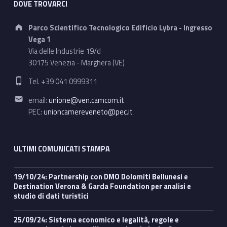
DOVE TROVARCI
Address:
Parco Scientifico Tecnologico Edificio Lybra - Ingresso
Vega 1
Via delle Industrie 19/d
30175 Venezia - Marghera (VE)
Phone number:
Tel. +39 041 0999311
Email address:
email:
unione@ven.camcom.it
PEC:
unioncamereveneto@pec.it
ULTIMI COMUNICATI STAMPA
19/10/24: Partnership con DMO Dolomiti Bellunesi e
Destination Verona & Garda Foundation per analisi e
studio di dati turistici
25/09/24: Sistema economico e legalità, regole e