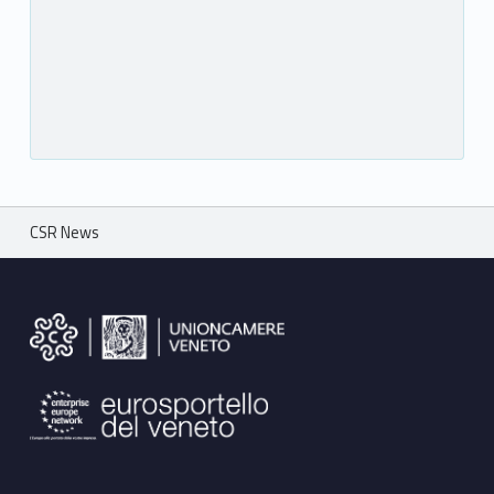
Breadcrumbs navigation
CSR News
Footer sidebar