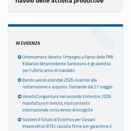
riavvio delle attività produttive
Skip back to main navigation
Sidebar
IN EVIDENZA
Unioncamere Veneto: l’impegno a fianco delle PMI.
Il bilancio del presidente Santocono e gli obiettivi
per l’ultimo anno di mandato
Bando veicoli aziendali 2026: incentivi alla
rottamazione e acquisto. Domande dal 27 maggio
VenetoCongiuntura: nel secondo trimestre 2026
manifattura in tenuta, ma il contesto
internazionale resta denso di incognite
Sostieni il futuro di Erasmus per Giovani
Imprenditori (EYE): raccolta firme per garantirne il