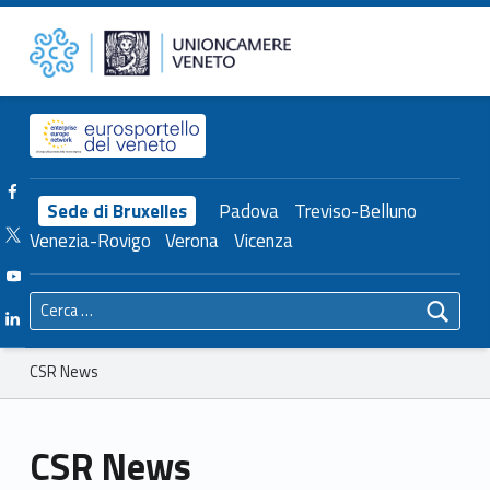
Primary Menu
CSR News – Unioncamere del Veneto
Unioncamere del Veneto
Header info sidebar
Facebook Unioncamere Veneto
Sede di Bruxelles
Padova
Treviso-Belluno
Twitter Unioncamere Veneto
Venezia-Rovigo
Verona
Vicenza
Youtube Unioncamere Veneto
Ricerca per:
Linkedin Unioncamere Veneto
Breadcrumbs navigation
CSR News
CSR News