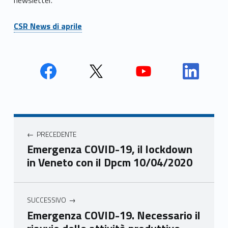
CSR News di aprile
Face
Twit
Yout
Link
book
ter
ube
edin
Unio
Unio
Unio
Unio
Navigazione articoli
nca
nca
nca
nca
PRECEDENTE
mer
mer
mer
mer
Emergenza COVID-19, il lockdown
e
e
e
e
in Veneto con il Dpcm 10/04/2020
Ven
Ven
Ven
Ven
eto
eto
eto
eto
SUCCESSIVO
Emergenza COVID-19. Necessario il