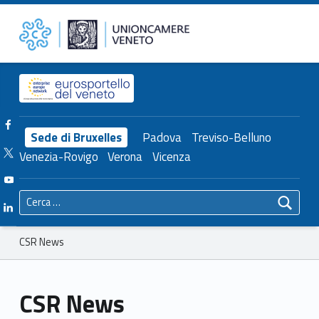
Primary Menu
CSR News – Unioncamere del Veneto
Unioncamere del Veneto
Header info sidebar
Facebook Unioncamere Veneto
Sede di Bruxelles
Padova
Treviso-Belluno
Twitter Unioncamere Veneto
Venezia-Rovigo
Verona
Vicenza
Youtube Unioncamere Veneto
Ricerca per:
Linkedin Unioncamere Veneto
Breadcrumbs navigation
CSR News
CSR News