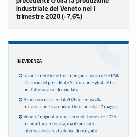
precedenti: crolla la produzione
industriale del Veneto nel I
trimestre 2020 (-7,6%)
Skip back to main navigation
Sidebar
IN EVIDENZA
Unioncamere Veneto: l’impegno a fianco delle PMI.
Il bilancio del presidente Santocono e gli obiettivi
per l’ultimo anno di mandato
Bando veicoli aziendali 2026: incentivi alla
rottamazione e acquisto. Domande dal 27 maggio
VenetoCongiuntura: nel secondo trimestre 2026
manifattura in tenuta, ma il contesto
internazionale resta denso di incognite