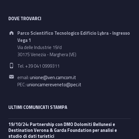
DOVE TROVARCI
Address:
Parco Scientifico Tecnologico Edificio Lybra - Ingresso
Vega 1
Via delle Industrie 19/d
30175 Venezia - Marghera (VE)
Phone number:
Tel. +39 041 0999311
Email address:
email:
unione@ven.camcom.it
PEC:
unioncamereveneto@pec.it
ULTIMI COMUNICATI STAMPA
19/10/24: Partnership con DMO Dolomiti Bellunesi e
Destination Verona & Garda Foundation per analisi e
studio di dati turistici