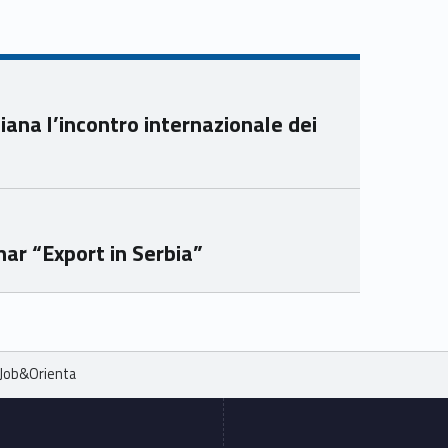
Yout
Link
ube
edin
Unio
Unio
nca
nca
mer
mer
ana l’incontro internazionale dei
e
e
Ven
Ven
eto
eto
ar “Export in Serbia”
 Job&Orienta