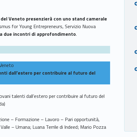
del Veneto presenzierà con uno stand camerale
Erasmus for Young Entrepreneurs, Servizio Nuova
 a due incontri di approfondimento
.
 Veneto
enti dall’estero per contribuire al futuro del
vani talenti dall’estero per contribuire al futuro del
da)
zione – Formazione – Lavoro – Pari opportunità,
 Valle – Umana; Luana Terrile di Indeed; Mario Pozza