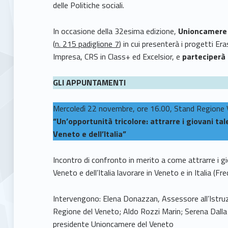
delle Politiche sociali.
In occasione della 32esima edizione,
Unioncamere 
(
n. 215 padiglione 7
) in cui presenterà i progetti 
Impresa, CRS in Class+ ed Excelsior, e
parteciperà
GLI APPUNTAMENTI
Mercoledì 22 novembre, ore 16.00, Stand Regione
“Un’opportunità tricolore: attrarre i giovani tal
Veneto e dell’Italia”
Incontro di confronto in merito a come attrarre i gio
Veneto e dell’Italia lavorare in Veneto e in Italia (Fre
Intervengono: Elena Donazzan, Assessore all’Istru
Regione del Veneto; Aldo Rozzi Marin; Serena Dalla
presidente Unioncamere del Veneto