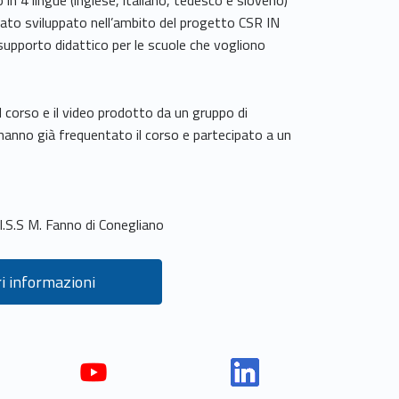
in 4 lingue (inglese, italiano, tedesco e sloveno)
stato sviluppato nell’ambito del progetto CSR IN
pporto didattico per le scuole che vogliono
l corso e il video prodotto da un gruppo di
 hanno già frequentato il corso e partecipato a un
I.S.S M. Fanno di Conegliano
i informazioni