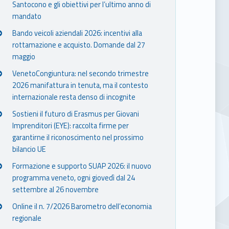
Santocono e gli obiettivi per l’ultimo anno di
mandato
Bando veicoli aziendali 2026: incentivi alla
rottamazione e acquisto. Domande dal 27
maggio
VenetoCongiuntura: nel secondo trimestre
2026 manifattura in tenuta, ma il contesto
internazionale resta denso di incognite
Sostieni il futuro di Erasmus per Giovani
Imprenditori (EYE): raccolta firme per
garantirne il riconoscimento nel prossimo
bilancio UE
Formazione e supporto SUAP 2026: il nuovo
programma veneto, ogni giovedì dal 24
settembre al 26 novembre
Online il n. 7/2026 Barometro dell’economia
regionale