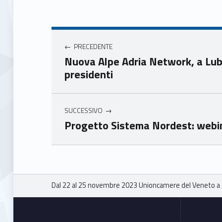
Face
Twit
book
ter
Navigazione articoli
Unio
Unio
nca
nca
PRECEDENTE
mer
mer
Nuova Alpe Adria Network, a Lubi
e
e
presidenti
Ven
Ven
eto
eto
SUCCESSIVO
Progetto Sistema Nordest: webin
Skip back to main navigation
Breadcrumbs navigation
Dal 22 al 25 novembre 2023 Unioncamere del Veneto a
Footer sidebar