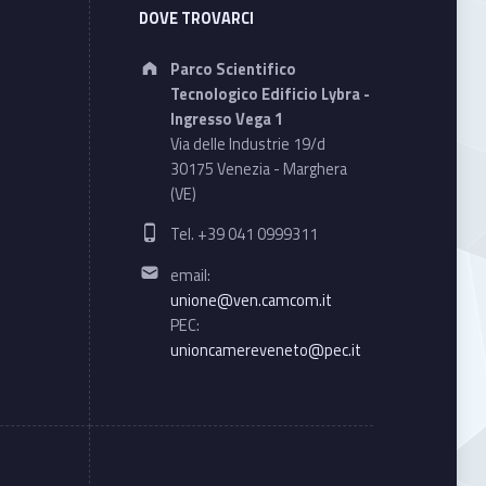
DOVE TROVARCI
Address:
Parco Scientifico
Tecnologico Edificio Lybra -
Ingresso Vega 1
Via delle Industrie 19/d
30175 Venezia - Marghera
(VE)
Phone number:
Tel. +39 041 0999311
Email address:
email:
unione@ven.camcom.it
PEC:
unioncamereveneto@pec.it