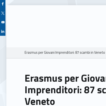
Facebook Unioncamere Veneto
Twitter Unioncamere Veneto
Youtube Unioncamere Veneto
Linkedin Unioncamere Veneto
Breadcrumbs navigation
Erasmus per Giovani Imprenditori: 87 scambi in Veneto
Erasmus per Giova
Imprenditori: 87 s
Veneto