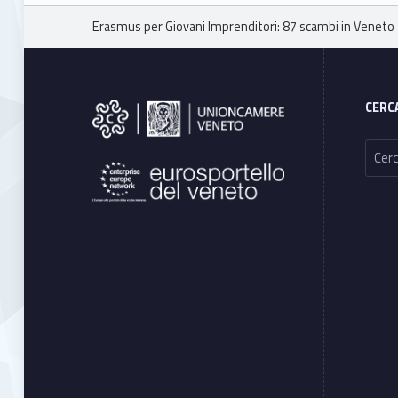
Breadcrumbs navigation
Erasmus per Giovani Imprenditori: 87 scambi in Veneto
Footer sidebar
CERC
Ricerca per: