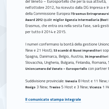
del Veneto – Eurosportello che per la sua attività,
nell’ottobre 2012, ha ricevuto dalla DG Impresa e I
della Commissione Europea
l’Erasmus Entrepreneurs
quale
Award 2012
miglior Agenzia Intermediaria (Best
Erasmus, che entra ora nella sesta fase, sarà ges
per tutto il 2014 e 2015.
I numeri confermano la bontà della gestione Unio
New e 21 Host);
sopr
53
scambi di Nuovi imprenditori
Spagna, Danimarca, Belgio, Austria;
34
imprenditori 
Slovacchia, Ungheria, Bulgaria, Finlandia, Romania, 
con partner te
Unioncamere del Veneto – Eurosportello
Suddivisione provinciale:
8 Host e 11 New;
Venezia
3 New;
5 Host e 3 New;
1 H
Rovigo
Treviso
Vicenza
Il comunicato stampa integrale