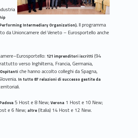
ndustria
hip
Il programma
 Performing Intermediary Organization).
tito da Unioncamere del Veneto – Eurosportello anche
ncamere–Eurosportello:
(94
121
imprenditori iscritti
attutto verso Inghilterra, Francia, Germania,
che hanno accolto colleghi da Spagna,
Ospitanti
Slovenia.
In tutto 87 relazioni di successo gestite da
rritoriali.
5 Host e 8 New;
1 Host e 10 New;
Padova
Verona
ost e 6 New;
(Italia) 14 Host e 12 New.
altre