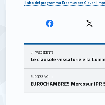
Il sito del programma Erasmus per Giovani Impr
Face
Twit
book
ter
Navigazione articoli
Unio
Unio
nca
nca
PRECEDENTE
mer
mer
Le clausole vessatorie e la Comm
e
e
Ven
Ven
eto
eto
SUCCESSIVO
EUROCHAMBRES Mercosur IPR 
Skip back to main navigation