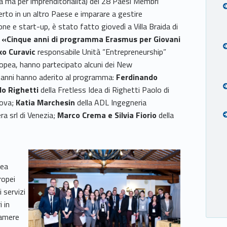
tà ma per imprenditorialità) dei 28 Paesi Membri
rto in un altro Paese e imparare a gestire
one e start-up, è stato fatto giovedì a Villa Braida di
o
«Cinque anni di programma Erasmus per Giovani
o Curavic
responsabile Unità “Entrepreneurship”
ropea, hanno partecipato alcuni dei New
 anni hanno aderito al programma:
Ferdinando
lo Righetti
della Fretless Idea di Righetti Paolo di
dova;
Katia Marchesin
della ADL Ingegneria
ra srl di Venezia;
Marco Crema e Silvia Fiorio
della
pea
ropei
 servizi
i in
camere