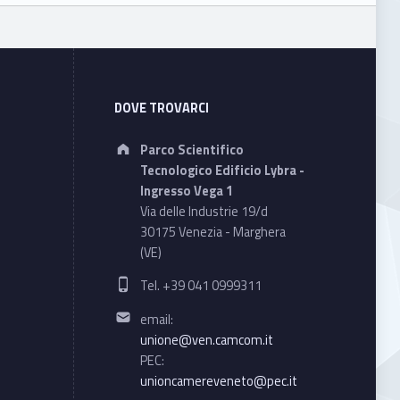
DOVE TROVARCI
Address:
Parco Scientifico
Tecnologico Edificio Lybra -
Ingresso Vega 1
Via delle Industrie 19/d
30175 Venezia - Marghera
(VE)
Phone number:
Tel. +39 041 0999311
Email address:
email:
unione@ven.camcom.it
PEC:
unioncamereveneto@pec.it