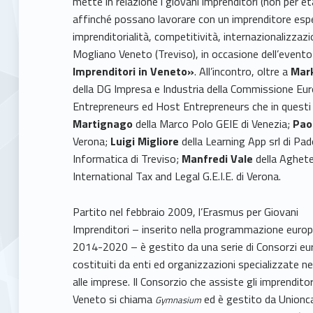
mette in relazione i giovani imprenditori (non per e
affinché possano lavorare con un imprenditore espe
imprenditorialità, competitività, internazionalizzazi
Mogliano Veneto (Treviso), in occasione dell’event
Imprenditori in Veneto»
. All’incontro, oltre a
Mark
della DG Impresa e Industria della Commissione Eu
Entrepreneurs ed Host Entrepreneurs che in questi
Martignago
della Marco Polo GEIE di Venezia;
Pao
Verona;
Luigi Migliore
della Learning App srl di Pa
Informatica di Treviso;
Manfredi Vale
della Aghete
International Tax and Legal G.E.I.E. di Verona.
Partito nel febbraio 2009, l’Erasmus per Giovani
Imprenditori – inserito nella programmazione euro
2014-2020 – è gestito da una serie di Consorzi eu
costituiti da enti ed organizzazioni specializzate nei
alle imprese. Il Consorzio che assiste gli imprenditor
Veneto si chiama
ed è gestito da Union
Gymnasium