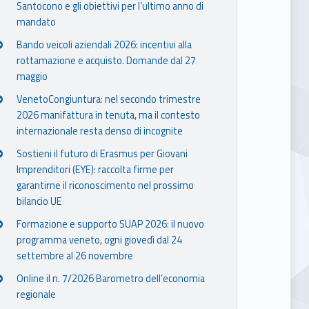
Santocono e gli obiettivi per l’ultimo anno di
mandato
Bando veicoli aziendali 2026: incentivi alla
rottamazione e acquisto. Domande dal 27
maggio
VenetoCongiuntura: nel secondo trimestre
2026 manifattura in tenuta, ma il contesto
internazionale resta denso di incognite
Sostieni il futuro di Erasmus per Giovani
Imprenditori (EYE): raccolta firme per
garantirne il riconoscimento nel prossimo
bilancio UE
Formazione e supporto SUAP 2026: il nuovo
programma veneto, ogni giovedì dal 24
settembre al 26 novembre
Online il n. 7/2026 Barometro dell’economia
regionale