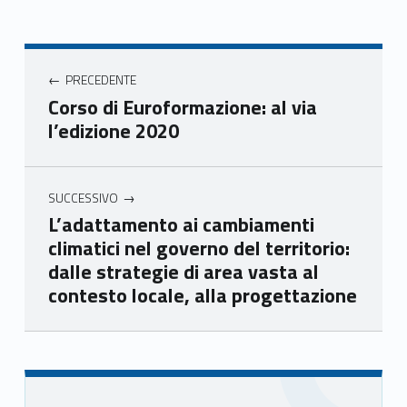
book
ter
ube
edin
Unio
Unio
Unio
Unio
Navigazione articoli
nca
nca
nca
nca
PRECEDENTE
mer
mer
mer
mer
Corso di Euroformazione: al via
e
e
e
e
l’edizione 2020
Ven
Ven
Ven
Ven
eto
eto
eto
eto
SUCCESSIVO
L’adattamento ai cambiamenti
climatici nel governo del territorio:
dalle strategie di area vasta al
contesto locale, alla progettazione
Skip back to main navigation