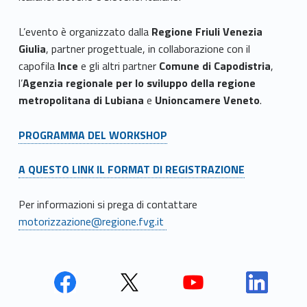
L’evento è organizzato dalla
Regione Friuli Venezia
Giulia
, partner progettuale, in collaborazione con il
capofila
Ince
e gli altri partner
Comune di Capodistria
,
l’
Agenzia regionale per lo sviluppo della regione
metropolitana di Lubiana
e
Unioncamere Veneto
.
PROGRAMMA DEL WORKSHOP
A QUESTO LINK IL FORMAT DI REGISTRAZIONE
Per informazioni si prega di contattare
motorizzazione@regione.fvg.it
Face
Twit
Yout
Link