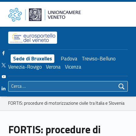
Primary Menu
Unioncamere del Veneto
FORTIS: procedure di motorizzazione civile tra Italia e Slovenia – Unioncamere del Veneto
Header info sidebar
Facebook Unioncamere Veneto
Sede di Bruxelles
Padova
Treviso-Belluno
Twitter Unioncamere Veneto
Venezia-Rovigo
Verona
Vicenza
Youtube Unioncamere Veneto
Ricerca per:
Linkedin Unioncamere Veneto
Breadcrumbs navigation
FORTIS: procedure di motorizzazione civile tra Italia e Slovenia
FORTIS: procedure di