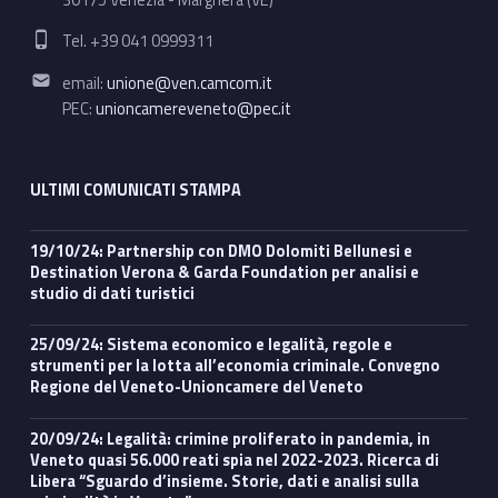
Phone number:
Tel. +39 041 0999311
Email address:
email:
unione@ven.camcom.it
PEC:
unioncamereveneto@pec.it
ULTIMI COMUNICATI STAMPA
19/10/24: Partnership con DMO Dolomiti Bellunesi e
Destination Verona & Garda Foundation per analisi e
studio di dati turistici
25/09/24: Sistema economico e legalità, regole e
strumenti per la lotta all’economia criminale. Convegno
Regione del Veneto-Unioncamere del Veneto
20/09/24: Legalità: crimine proliferato in pandemia, in
Veneto quasi 56.000 reati spia nel 2022-2023. Ricerca di
Libera “Sguardo d’insieme. Storie, dati e analisi sulla