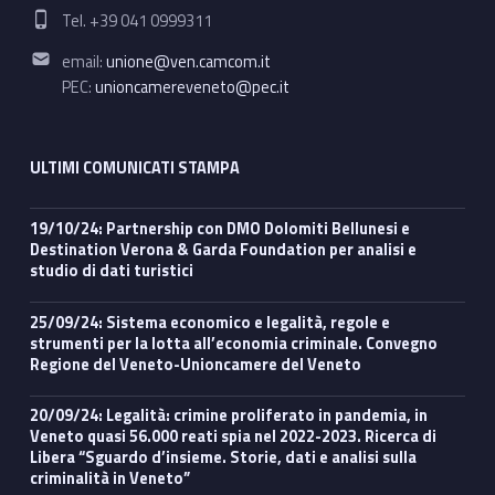
Phone number:
Tel. +39 041 0999311
Email address:
email:
unione@ven.camcom.it
PEC:
unioncamereveneto@pec.it
ULTIMI COMUNICATI STAMPA
19/10/24: Partnership con DMO Dolomiti Bellunesi e
Destination Verona & Garda Foundation per analisi e
studio di dati turistici
25/09/24: Sistema economico e legalità, regole e
strumenti per la lotta all’economia criminale. Convegno
Regione del Veneto-Unioncamere del Veneto
20/09/24: Legalità: crimine proliferato in pandemia, in
Veneto quasi 56.000 reati spia nel 2022-2023. Ricerca di
Libera “Sguardo d’insieme. Storie, dati e analisi sulla
criminalità in Veneto”