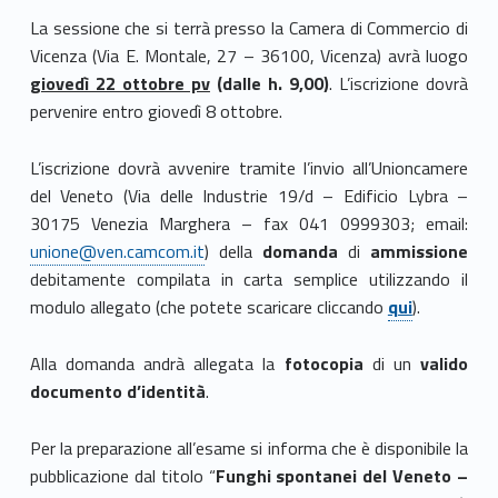
La sessione che si terrà presso la Camera di Commercio di
Vicenza (Via E. Montale, 27 – 36100, Vicenza) avrà luogo
giovedì 22 ottobre pv
(dalle h. 9,00)
. L’iscrizione dovrà
pervenire entro giovedì 8 ottobre.
L’iscrizione dovrà avvenire tramite l’invio all’Unioncamere
del Veneto (Via delle Industrie 19/d – Edificio Lybra –
30175 Venezia Marghera – fax 041 0999303; email:
unione@ven.camcom.it
) della
domanda
di
ammissione
debitamente compilata in carta semplice utilizzando il
modulo allegato (che potete scaricare cliccando
qui
).
Alla domanda andrà allegata la
fotocopia
di un
valido
documento d’identità
.
Per la preparazione all’esame si informa che è disponibile la
pubblicazione dal titolo “
Funghi spontanei del Veneto –