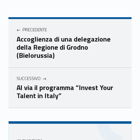
Face
Twit
Yout
Link
book
ter
ube
edin
Unio
Unio
Unio
Unio
Navigazione articoli
nca
nca
nca
nca
PRECEDENTE
mer
mer
mer
mer
Accoglienza di una delegazione
e
e
e
e
della Regione di Grodno
Ven
Ven
Ven
Ven
(Bielorussia)
eto
eto
eto
eto
SUCCESSIVO
Al via il programma “Invest Your
Talent in Italy”
Skip back to main navigation
Sidebar