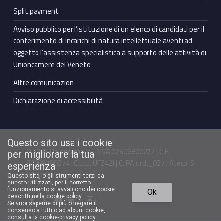
Split payment
Avviso pubblico per l’istituzione di un elenco di candidati per il
conferimento di incarichi di natura intellettuale aventi ad
oggetto l’assistenza specialistica a supporto delle attività di
Unioncamere del Veneto
Altre comunicazioni
Dichiarazione di accessibilità
Questo sito usa i cookie
© 2021 Unioncamere | P.IVA 02406800272 | C.F.
per migliorare la tua
80009100274 | C.U.U. UFZ42J | C.IPA urdc_027 | Ateco: S
esperienza
94.11.00
Questo sito, o gli strumenti terzi da
questo utilizzati, per il corretto
Torna in cima ↑
funzionamento si avvalgono dei cookie
Ok
Facebook Unioncamere Veneto
Twitter Unioncamere Veneto
Youtube Unioncamere Veneto
Linkedin Unioncamere Veneto
descritti nella cookie policy.
Se vuoi saperne di più o negare il
consenso a tutti o ad alcuni cookie,
consulta la cookie-privacy policy
.