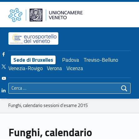
Primary Menu
Unioncamere del Veneto
Funghi, calendario sessioni d’esame 2015 – Unioncamere del Veneto
Header info sidebar
Facebook Unioncamere Veneto
Sede di Bruxelles
Padova
Treviso-Belluno
Twitter Unioncamere Veneto
Venezia-Rovigo
Verona
Vicenza
Youtube Unioncamere Veneto
Ricerca per:
Linkedin Unioncamere Veneto
Breadcrumbs navigation
Funghi, calendario sessioni d’esame 2015
Funghi, calendario