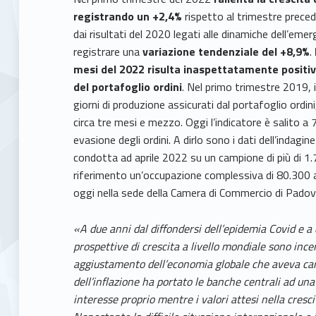
registrando un +2,4%
rispetto al trimestre preced
dai risultati del 2020 legati alle dinamiche dell’eme
registrare una
variazione tendenziale del +8,9%
.
mesi del 2022 risulta inaspettatamente positi
del portafoglio ordini
. Nel primo trimestre 2019,
giorni di produzione assicurati dal portafoglio ordin
circa tre mesi e mezzo. Oggi l’indicatore è salito a 
evasione degli ordini. A dirlo sono i dati dell’indagin
condotta ad aprile 2022 su un campione di più di 1
riferimento un’occupazione complessiva di 80.300 a
oggi nella sede della Camera di Commercio di Padov
«
A due anni dal diffondersi dell’epidemia Covid e a 
prospettive di crescita a livello mondiale sono incer
aggiustamento dell’economia globale che aveva car
dell’inflazione ha portato le banche centrali ad una
interesse proprio mentre i valori attesi nella cres