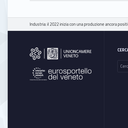
Skip back to main navigation
Breadcrumbs navigation
Industria: il 2022 inizia con una produzione ancora posi
Footer sidebar
CERC
Ricerca per: