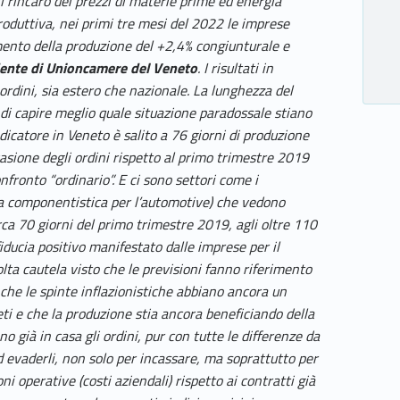
il rincaro dei prezzi di materie prime ed energia
produttiva, nei primi tre mesi del 2022 le imprese
ento della produzione del +2,4% congiunturale e
dente di Unioncamere del Veneto
. I risultati in
ordini, sia estero che nazionale. La lunghezza del
 di capire meglio quale situazione paradossale stiano
dicatore in Veneto è salito a 76 giorni di produzione
vasione degli ordini rispetto al primo trimestre 2019
fronto “ordinario”. E ci sono settori come i
usa componentistica per l’automotive) che vedono
irca 70 giorni del primo trimestre 2019, agli oltre 110
i fiducia positivo manifestato dalle imprese per il
ta cautela visto che le previsioni fanno riferimento
he le spinte inflazionistiche abbiano ancora un
ti e che la produzione stia ancora beneficiando della
o già in casa gli ordini, pur con tutte le differenze da
d evaderli, non solo per incassare, ma soprattutto per
i operative (costi aziendali) rispetto ai contratti già