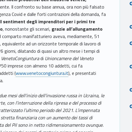
ente. Il confronto su base annua, ora non più falsato
rgenza Covid e dalle forti contrazioni della domanda, fa
Il sentiment degli imprenditori per i primi tre
vo
, nonostante gli scenari,
grazie all’allungamento
 il comparto manifatturiero aveva, mediamente, 51
i, equivalente ad un orizzonte temporale di lavoro di
76 giorni, dilatando di quasi un altro mese i tempi di
e
VenetoCongiuntura
di
Unioncamere del Veneto
.750 imprese con almeno 10 addetti, cui fa
ddetti (
www.venetocongiuntura.it
), e presentati
a.
due mesi dell’inizio dell’invasione russa in Ucraina, le
te, con l’interruzione della ripresa e del processo di
atterizzato l’ultimo periodo del 2021. L’impennata
 stretta finanziaria con un aumento dei tassi di
cita del Pil sono in netto ridimensionamento ovunque.