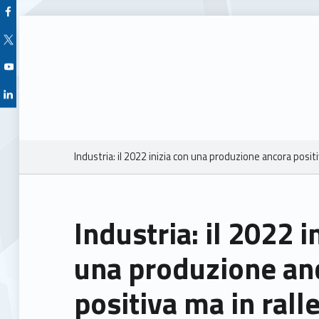
Facebook Unioncamere Veneto
Twitter Unioncamere Veneto
Youtube Unioncamere Veneto
Linkedin Unioncamere Veneto
Breadcrumbs navigation
Industria: il 2022 inizia con una produzione ancora posi
Industria: il 2022 i
una produzione an
positiva ma in ral