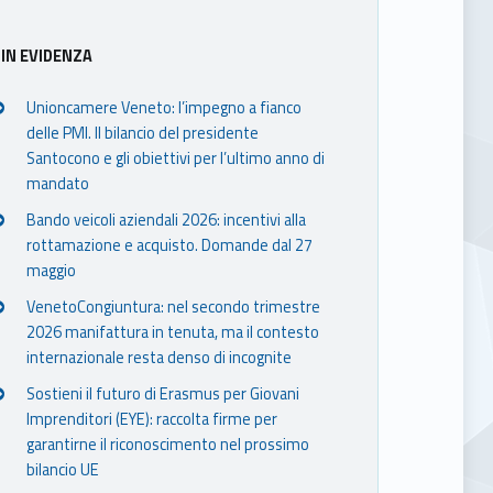
IN EVIDENZA
Unioncamere Veneto: l’impegno a fianco
delle PMI. Il bilancio del presidente
Santocono e gli obiettivi per l’ultimo anno di
mandato
Bando veicoli aziendali 2026: incentivi alla
rottamazione e acquisto. Domande dal 27
maggio
VenetoCongiuntura: nel secondo trimestre
2026 manifattura in tenuta, ma il contesto
internazionale resta denso di incognite
Sostieni il futuro di Erasmus per Giovani
Imprenditori (EYE): raccolta firme per
garantirne il riconoscimento nel prossimo
bilancio UE