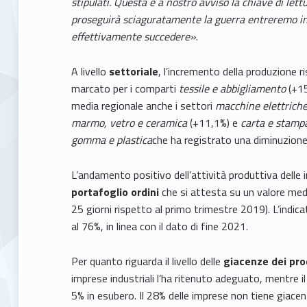
stipulati. Questa è a nostro avviso la chiave di let
proseguirà sciaguratamente la guerra entreremo in 
effettivamente succedere
»
.
A livello
settoriale
, l’incremento della produzione 
marcato per i comparti
tessile e abbigliamento
(+1
media regionale anche i settori
macchine elettriche
marmo, vetro e ceramica
(+11,1%) e
carta e stamp
gomma e plastica
che ha registrato una diminuzione
L’andamento positivo dell’attività produttiva dell
portafoglio ordini
che si attesta su un valore medio
25 giorni rispetto al primo trimestre 2019). L’indic
al 76%, in linea con il dato di fine 2021.
Per quanto riguarda il livello delle
giacenze dei prod
imprese industriali l’ha ritenuto adeguato, mentre i
5% in esubero. Il 28% delle imprese non tiene giacen