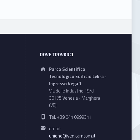
DOVE TROVARCI
Address:
Parco Scientifico
Tecnologico Edificio Lybra -
Ingresso Vega 1
Via delle Industrie 19/d
30175 Venezia - Marghera
(VE)
Phone number:
Tel. +39 041 0999311
Email address:
email:
unione@ven.camcom.it