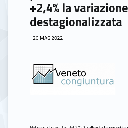
+2,4% la variazion
destagionalizzata
POSTED ON:
20
MAG
2022
Nel primo trimestre del 2022
rallenta la crescita 