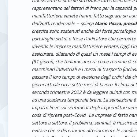
Nonostante la difficile situazione internazionale e 
rappresentano dei fattori di freno per la capacità 
manifatturiere venete hanno fatto segnare un aum
dell’8,9% tendenziale – spiega
Mario Pozza, presi
crescita sono sostenuti anche dal forte portafoglio 
portafoglio ordini è forse l’indicatore che permette
vivendo le imprese manifatturiere venete. Oggi l’in
assicurata, dilatando di quasi un mese i tempi di e
(51 giorni), che teniamo ancora come termine di con
macchinari industriali e i mezzi di trasporto (incl
passare il loro tempo di evasione degli ordini dai c
giorni attuali: circa sette mesi di lavoro. Il clima d
secondo trimestre 2022 è da leggere quindi con mol
ad una scadenza temporale breve. La sensazione è c
impatto lieve sul sentiment degli imprenditori vene
coda di ripresa post-Covid. Le imprese di fatto hann
settore a settore. Il problema, semmai, è riuscire a
evitare che si deteriorano ulteriormente le condizion