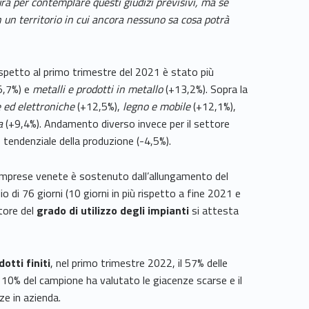
tura per contemplare questi giudizi previsivi, ma se
un territorio in cui ancora nessuno sa cosa potrà
rispetto al primo trimestre del 2021 è stato più
5,7%) e
metalli e prodotti in metallo
(+13,2%). Sopra la
 ed elettroniche
(+12,5%),
legno e mobile
(+12,1%),
a
(+9,4%). Andamento diverso invece per il settore
 tendenziale della produzione (-4,5%).
e imprese venete è sostenuto dall’allungamento del
 di 76 giorni (10 giorni in più rispetto a fine 2021 e
atore del
grado di utilizzo degli impianti
si attesta
otti finiti
, nel primo trimestre 2022, il 57% delle
l 10% del campione ha valutato le giacenze scarse e il
ze in azienda.