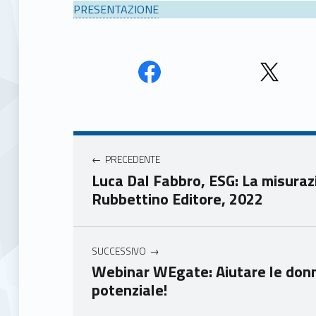
PRESENTAZIONE
Face
Twit
book
ter
Navigazione articoli
Unio
Unio
nca
nca
PRECEDENTE
mer
mer
Luca Dal Fabbro, ESG: La misurazi
e
e
Rubbettino Editore, 2022
Ven
Ven
eto
eto
SUCCESSIVO
Webinar WEgate: Aiutare le donne 
potenziale!