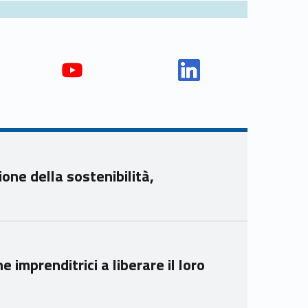
Yout
Link
ube
edin
Unio
Unio
nca
nca
mer
mer
one della sostenibilità,
e
e
Ven
Ven
eto
eto
imprenditrici a liberare il loro