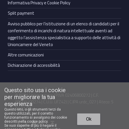
Informativa Privacy e Cookie Policy
Split payment
Avviso pubblico per l’istituzione di un elenco di candidati per il
conferimento di incarichi di natura intellettuale aventi ad
oggetto l’assistenza specialistica a supporto delle attività di
Unioncamere del Veneto
Altre comunicazioni
Dichiarazione di accessibilità
Questo sito usa i cookie
© 2021 Unioncamere | P.IVA 02406800272 | C.F.
per migliorare la tua
80009100274 | C.U.U. UFZ42J | C.IPA urdc_027 | Ateco: S
esperienza
94.11.00
Questo sito, o gli strumenti terzi da
questo utilizzati, per il corretto
Torna in cima ↑
funzionamento si avvalgono dei cookie
Ok
Facebook Unioncamere Veneto
Twitter Unioncamere Veneto
Youtube Unioncamere Veneto
Linkedin Unioncamere Veneto
descritti nella cookie policy.
Se vuoi saperne di più o negare il