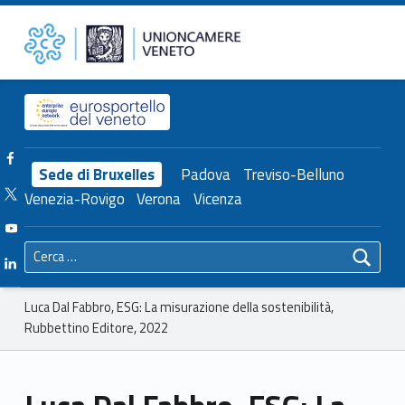
Primary Menu
Unioncamere del Veneto
Luca Dal Fabbro, ESG: La misurazione della sostenibilità, Rubbettino Editore, 2022 – Unioncamere del Veneto
Header info sidebar
Facebook Unioncamere Veneto
Sede di Bruxelles
Padova
Treviso-Belluno
Twitter Unioncamere Veneto
Venezia-Rovigo
Verona
Vicenza
Youtube Unioncamere Veneto
Ricerca per:
Linkedin Unioncamere Veneto
Breadcrumbs navigation
Luca Dal Fabbro, ESG: La misurazione della sostenibilità,
Rubbettino Editore, 2022