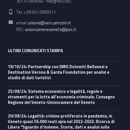
30175 Venezia - Marghera (VE)
Phone number:
Tel. +39 041 0999311
Email address:
email:
unione@ven.camcom.it
PEC:
unioncamereveneto@pec.it
ULTIMI COMUNICATI STAMPA
19/10/24: Partnership con DMO Dolomiti Bellunesi e
Destination Verona & Garda Foundation per analisi e
studio di dati turistici
25/09/24: Sistema economico e legalità, regole e
strumenti per la lotta all’economia criminale. Convegno
Regione del Veneto-Unioncamere del Veneto
20/09/24: Legalità: crimine proliferato in pandemia, in
Veneto quasi 56.000 reati spia nel 2022-2023. Ricerca di
Libera “Sguardo d’insieme. Storie, dati e analisi sulla