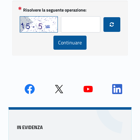
Skip back to main navigation
Face
Twit
Yout
Link
book
ter
ube
edin
Unio
Unio
Unio
Unio
nca
nca
nca
nca
Sidebar
IN EVIDENZA
mer
mer
mer
mer
e
e
e
e