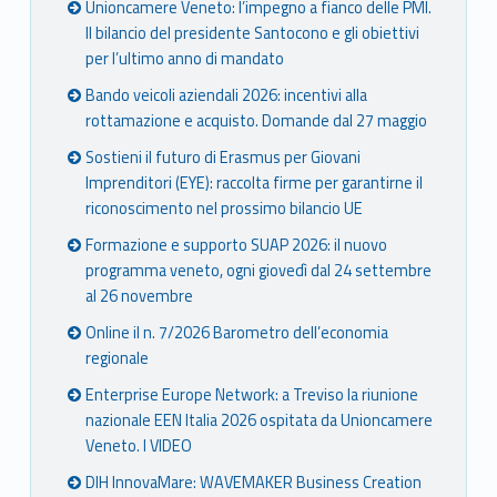
Unioncamere Veneto: l’impegno a fianco delle PMI.
Ven
Ven
Ven
Ven
Il bilancio del presidente Santocono e gli obiettivi
eto
eto
eto
eto
per l’ultimo anno di mandato
Bando veicoli aziendali 2026: incentivi alla
rottamazione e acquisto. Domande dal 27 maggio
Sostieni il futuro di Erasmus per Giovani
Imprenditori (EYE): raccolta firme per garantirne il
riconoscimento nel prossimo bilancio UE
Formazione e supporto SUAP 2026: il nuovo
programma veneto, ogni giovedì dal 24 settembre
al 26 novembre
Online il n. 7/2026 Barometro dell’economia
regionale
Enterprise Europe Network: a Treviso la riunione
nazionale EEN Italia 2026 ospitata da Unioncamere
Veneto. I VIDEO
DIH InnovaMare: WAVEMAKER Business Creation