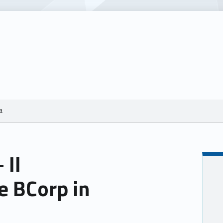
ia
 Il
e BCorp in