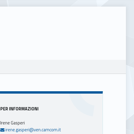
Sidebar
PER INFORMAZIONI
Irene Gasperi
irene.gasperi@ven.camcom.it