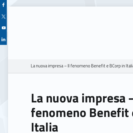
Facebook Unioncamere Veneto
Twitter Unioncamere Veneto
Youtube Unioncamere Veneto
Linkedin Unioncamere Veneto
Breadcrumbs navigation
La nuova impresa – Il fenomeno Benefit e BCorp in Ital
La nuova impresa –
fenomeno Benefit 
Italia