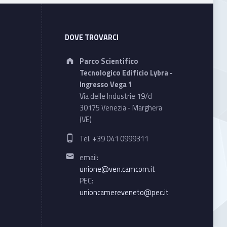
DOVE TROVARCI
Address:
Parco Scientifico
Tecnologico Edificio Lybra -
Ingresso Vega 1
Via delle Industrie 19/d
30175 Venezia - Marghera
(VE)
Phone number:
Tel. +39 041 0999311
Email address:
email:
unione@ven.camcom.it
PEC:
unioncamereveneto@pec.it