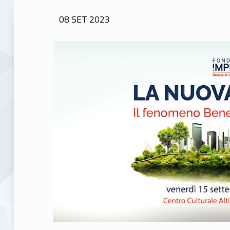
POSTED ON:
08
SET
2023