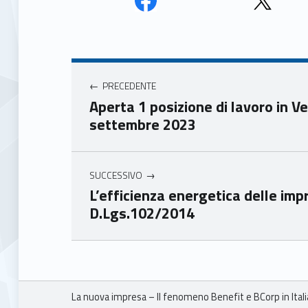
Face
Twit
book
ter
Navigazione articoli
Unio
Unio
nca
nca
PRECEDENTE
mer
mer
Aperta 1 posizione di lavoro in 
e
e
settembre 2023
Ven
Ven
eto
eto
SUCCESSIVO
L’efficienza energetica delle impr
D.Lgs.102/2014
Skip back to main navigation
Breadcrumbs navigation
La nuova impresa – Il fenomeno Benefit e BCorp in Ital