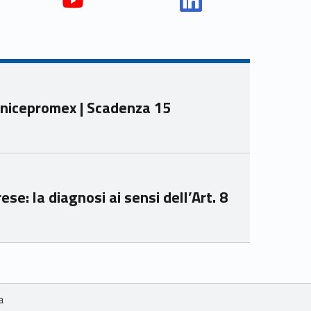
Yout
Link
ube
edin
Unio
Unio
nca
nca
mer
mer
Venicepromex | Scadenza 15
e
e
Ven
Ven
eto
eto
ese: la diagnosi ai sensi dell’Art. 8
ia