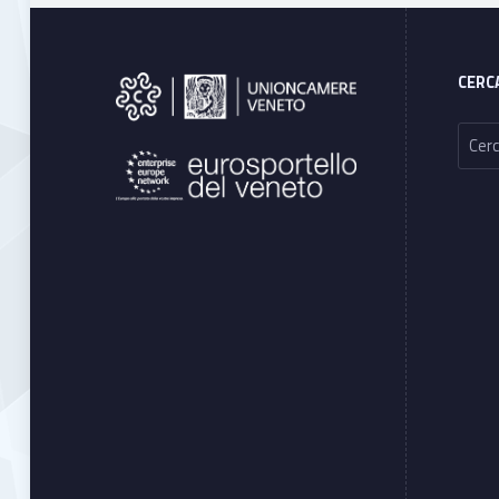
Footer sidebar
CERC
Ricerca per: