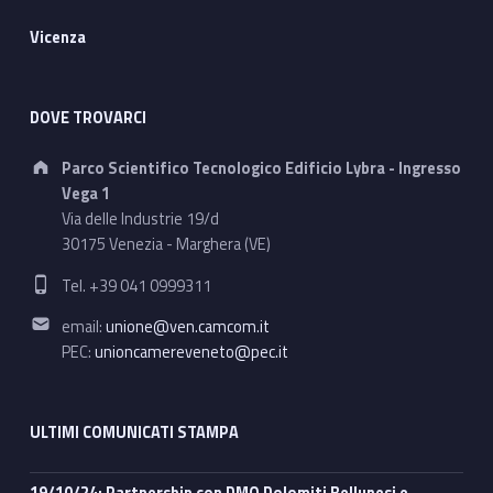
Vicenza
DOVE TROVARCI
Address:
Parco Scientifico Tecnologico Edificio Lybra - Ingresso
Vega 1
Via delle Industrie 19/d
30175 Venezia - Marghera (VE)
Phone number:
Tel. +39 041 0999311
Email address:
email:
unione@ven.camcom.it
PEC:
unioncamereveneto@pec.it
ULTIMI COMUNICATI STAMPA