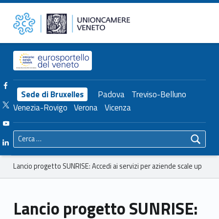
Primary Menu
Unioncamere del Veneto
Lancio progetto SUNRISE: Accedi ai servizi per aziende scale up – Unioncamere del Veneto
Header info sidebar
Facebook Unioncamere Veneto
Sede di Bruxelles
Padova
Treviso-Belluno
Twitter Unioncamere Veneto
Venezia-Rovigo
Verona
Vicenza
Youtube Unioncamere Veneto
Ricerca per:
Linkedin Unioncamere Veneto
Breadcrumbs navigation
Lancio progetto SUNRISE: Accedi ai servizi per aziende scale up
Lancio progetto SUNRISE: