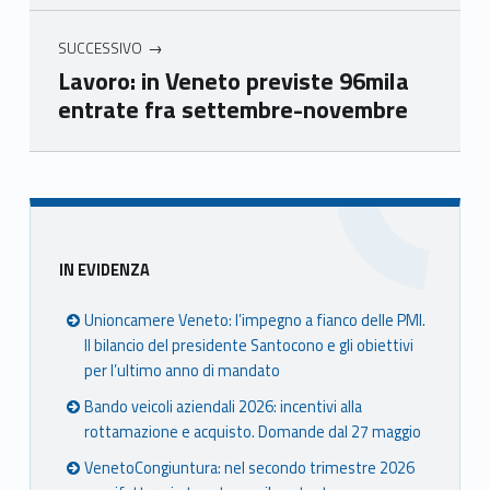
SUCCESSIVO
Lavoro: in Veneto previste 96mila
entrate fra settembre-novembre
Skip back to main navigation
Sidebar
IN EVIDENZA
Unioncamere Veneto: l’impegno a fianco delle PMI.
Il bilancio del presidente Santocono e gli obiettivi
per l’ultimo anno di mandato
Bando veicoli aziendali 2026: incentivi alla
rottamazione e acquisto. Domande dal 27 maggio
VenetoCongiuntura: nel secondo trimestre 2026