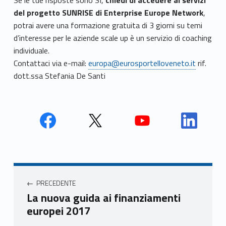
del progetto SUNRISE di Enterprise Europe Network
,
potrai avere una formazione gratuita di 3 giorni su temi
d’interesse per le aziende scale up è un servizio di coaching
individuale.
Contattaci via e-mail:
europa@eurosportelloveneto.it
rif.
dott.ssa Stefania De Santi
Face
Twit
Yout
Link
book
ter
ube
edin
Unio
Unio
Unio
Unio
Navigazione articoli
nca
nca
nca
nca
PRECEDENTE
mer
mer
mer
mer
La nuova guida ai finanziamenti
e
e
e
e
europei 2017
Ven
Ven
Ven
Ven
eto
eto
eto
eto