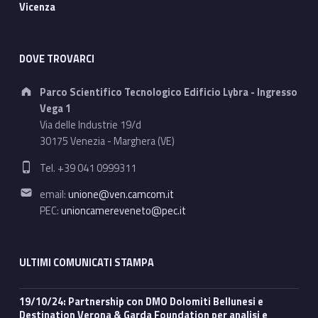
Vicenza
DOVE TROVARCI
Address:
Parco Scientifico Tecnologico Edificio Lybra - Ingresso
Vega 1
Via delle Industrie 19/d
30175 Venezia - Marghera (VE)
Phone number:
Tel. +39 041 0999311
Email address:
email:
unione@ven.camcom.it
PEC:
unioncamereveneto@pec.it
ULTIMI COMUNICATI STAMPA
19/10/24: Partnership con DMO Dolomiti Bellunesi e
Destination Verona & Garda Foundation per analisi e