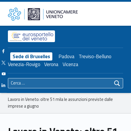
Primary Menu
Unioncamere del Veneto
Lavoro in Veneto: oltre 51 mila le assunzioni previste dalle imprese a giugno – Unioncamere del Veneto
Header info sidebar
Facebook Unioncamere Veneto
Sede di Bruxelles
Padova
Treviso-Belluno
Twitter Unioncamere Veneto
Venezia-Rovigo
Verona
Vicenza
Youtube Unioncamere Veneto
Ricerca per:
Linkedin Unioncamere Veneto
Breadcrumbs navigation
Lavoro in Veneto: oltre 51 mila le assunzioni previste dalle
imprese a giugno