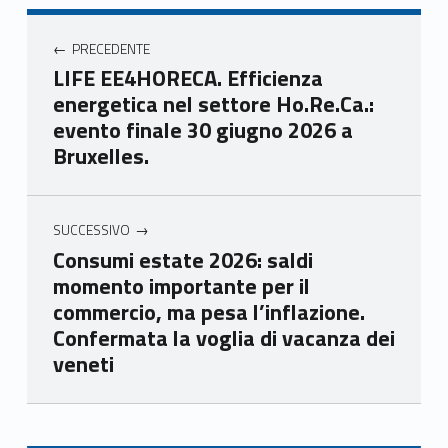
Unio
Unio
Unio
Unio
Navigazione articoli
nca
nca
nca
nca
PRECEDENTE
mer
mer
mer
mer
LIFE EE4HORECA. Efficienza
e
e
e
e
energetica nel settore Ho.Re.Ca.:
Ven
Ven
Ven
Ven
evento finale 30 giugno 2026 a
eto
eto
eto
eto
Bruxelles.
SUCCESSIVO
Consumi estate 2026: saldi
momento importante per il
commercio, ma pesa l’inflazione.
Confermata la voglia di vacanza dei
veneti
Skip back to main navigation