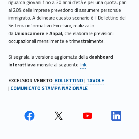
riguarda giovani fino a 30 anni d’età e per una quota, pari
al 28% delle imprese prevedono di assumere personale
immigrato. A delineare questo scenario è il Bollettino del
Sistema informativo Excelsior, realizzato
da
Unioncamere
e
Anpal
, che elabora le previsioni
occupazionali mensilmente e trimestralmente.
Si segnala la versione aggiornata della
dashboard
interattiava
mensile al seguente
link
.
EXCELSIOR VENETO
:
BOLLETTINO
|
TAVOLE
|
COMUNICATO STAMPA NAZIONALE
Face
Twit
Yout
Link
book
ter
ube
edin