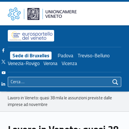
Primary Menu
Unioncamere del Veneto
Lavoro in Veneto: quasi 38 mila le assunzioni previste dalle imprese ad novembre – Unioncamere del Veneto
Header info sidebar
Facebook Unioncamere Veneto
Sede di Bruxelles
Padova
Treviso-Belluno
Twitter Unioncamere Veneto
Venezia-Rovigo
Verona
Vicenza
Youtube Unioncamere Veneto
Ricerca per:
Linkedin Unioncamere Veneto
Breadcrumbs navigation
Lavoro in Veneto: quasi 38 mila le assunzioni previste dalle
imprese ad novembre