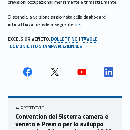
previsioni occupazionali mensilmente e trimestralmente.
Si segnala la versione aggiornata della
dashboard
interattiava
mensile al seguente
link
.
EXCELSIOR VENETO
:
BOLLETTINO
|
TAVOLE
|
COMUNICATO STAMPA NAZIONALE
Face
Twit
Yout
Link
book
ter
ube
edin
Unio
Unio
Unio
Unio
Navigazione articoli
nca
nca
nca
nca
PRECEDENTE
mer
mer
mer
mer
Convention del Sistema camerale
e
e
e
e
veneto e Premio per lo sviluppo
Ven
Ven
Ven
Ven