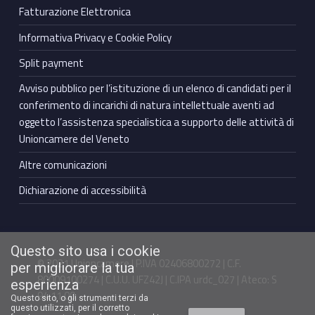
Fatturazione Elettronica
Informativa Privacy e Cookie Policy
Split payment
Avviso pubblico per l’istituzione di un elenco di candidati per il
conferimento di incarichi di natura intellettuale aventi ad
oggetto l’assistenza specialistica a supporto delle attività di
Unioncamere del Veneto
Altre comunicazioni
Dichiarazione di accessibilità
Questo sito usa i cookie
© 2021 Unioncamere | P.IVA 02406800272 | C.F.
per migliorare la tua
80009100274 | C.U.U. UFZ42J | C.IPA urdc_027 | Ateco: S
esperienza
94.11.00
Questo sito, o gli strumenti terzi da
questo utilizzati, per il corretto