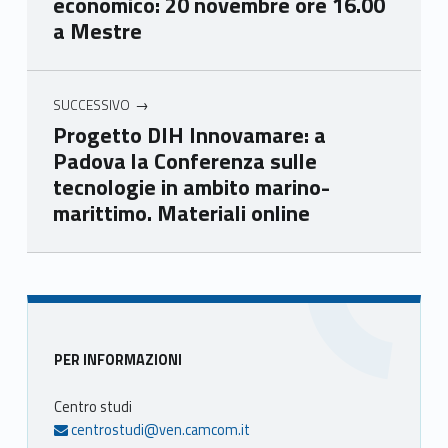
economico: 20 novembre ore 16.00
eto
eto
eto
eto
a Mestre
SUCCESSIVO
Progetto DIH Innovamare: a
Padova la Conferenza sulle
tecnologie in ambito marino-
marittimo. Materiali online
Skip back to main navigation
Sidebar
PER INFORMAZIONI
Centro studi
centrostudi@ven.camcom.it