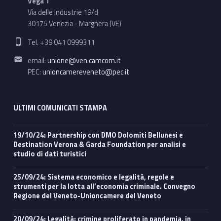
Vega 1
Via delle Industrie 19/d
30175 Venezia - Marghera (VE)
Phone number:
Tel. +39 041 0999311
Email address:
email:
unione@ven.camcom.it
PEC:
unioncamereveneto@pec.it
ULTIMI COMUNICATI STAMPA
19/10/24: Partnership con DMO Dolomiti Bellunesi e
Destination Verona & Garda Foundation per analisi e
studio di dati turistici
25/09/24: Sistema economico e legalità, regole e
strumenti per la lotta all’economia criminale. Convegno
Regione del Veneto-Unioncamere del Veneto
20/09/24: Legalità: crimine proliferato in pandemia, in