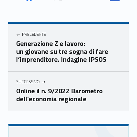
Face
Twit
Yout
Link
book
ter
ube
edin
Unio
Unio
Unio
Unio
Navigazione articoli
nca
nca
nca
nca
PRECEDENTE
mer
mer
mer
mer
Generazione Z e lavoro:
e
e
e
e
un giovane su tre sogna di fare
Ven
Ven
Ven
Ven
l’imprenditore. Indagine IPSOS
eto
eto
eto
eto
SUCCESSIVO
Online il n. 9/2022 Barometro
dell’economia regionale
Skip back to main navigation