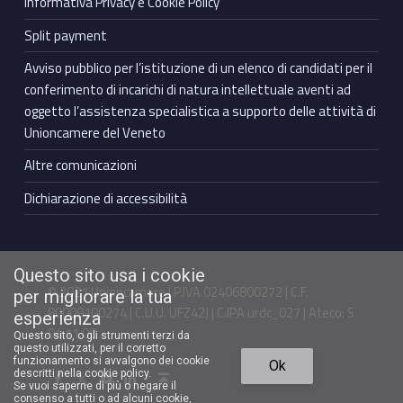
Informativa Privacy e Cookie Policy
Split payment
Avviso pubblico per l’istituzione di un elenco di candidati per il
conferimento di incarichi di natura intellettuale aventi ad
oggetto l’assistenza specialistica a supporto delle attività di
Unioncamere del Veneto
Altre comunicazioni
Dichiarazione di accessibilità
Questo sito usa i cookie
© 2021 Unioncamere | P.IVA 02406800272 | C.F.
per migliorare la tua
80009100274 | C.U.U. UFZ42J | C.IPA urdc_027 | Ateco: S
esperienza
94.11.00
Questo sito, o gli strumenti terzi da
questo utilizzati, per il corretto
Torna in cima ↑
funzionamento si avvalgono dei cookie
Ok
Facebook Unioncamere Veneto
Twitter Unioncamere Veneto
Youtube Unioncamere Veneto
Linkedin Unioncamere Veneto
descritti nella cookie policy.
Se vuoi saperne di più o negare il
consenso a tutti o ad alcuni cookie,