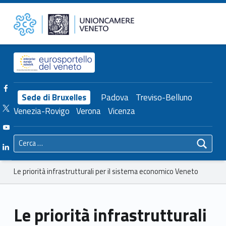
Primary Menu
Unioncamere del Veneto
Le priorità infrastrutturali per il sistema economico Veneto – Unioncamere del Veneto
Header info sidebar
Facebook Unioncamere Veneto
Sede di Bruxelles
Padova
Treviso-Belluno
Twitter Unioncamere Veneto
Venezia-Rovigo
Verona
Vicenza
Youtube Unioncamere Veneto
Ricerca per:
Linkedin Unioncamere Veneto
Breadcrumbs navigation
Le priorità infrastrutturali per il sistema economico Veneto
Le priorità infrastrutturali