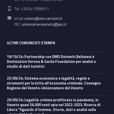
Phone number:
Tel. +39 041 0999311
Email address:
email:
unione@ven.camcom.it
PEC:
unioncamereveneto@pec.it
ULTIMI COMUNICATI STAMPA
19/10/24: Partnership con DMO Dolomiti Bellunesi e
Destination Verona & Garda Foundation per analisi e
studio di dati turistici
25/09/24: Sistema economico e legalità, regole e
strumenti per la lotta all’economia criminale. Convegno
Regione del Veneto-Unioncamere del Veneto
20/09/24: Legalità: crimine proliferato in pandemia, in
Veneto quasi 56.000 reati spia nel 2022-2023. Ricerca di
Libera “Sguardo d’insieme. Storie, dati e analisi sulla