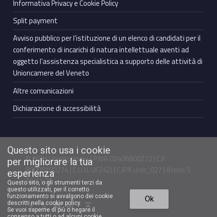
Informativa Privacy e Cookie Policy
Split payment
Avviso pubblico per l’istituzione di un elenco di candidati per il
conferimento di incarichi di natura intellettuale aventi ad
oggetto l’assistenza specialistica a supporto delle attività di
Unioncamere del Veneto
Altre comunicazioni
Dichiarazione di accessibilità
Questo sito usa i cookie
© 2021 Unioncamere | P.IVA 02406800272 | C.F.
per migliorare la tua
80009100274 | C.U.U. UFZ42J | C.IPA urdc_027 | Ateco: S
esperienza
94.11.00
Questo sito, o gli strumenti terzi da
questo utilizzati, per il corretto
Torna in cima ↑
funzionamento si avvalgono dei cookie
Ok
Facebook Unioncamere Veneto
Twitter Unioncamere Veneto
Youtube Unioncamere Veneto
Linkedin Unioncamere Veneto
descritti nella cookie policy.
Se vuoi saperne di più o negare il
consenso a tutti o ad alcuni cookie,