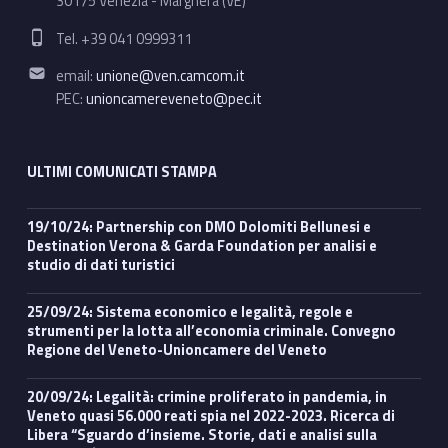
30175 Venezia - Marghera (VE)
Phone number:
Tel. +39 041 0999311
Email address:
email:
unione@ven.camcom.it
PEC:
unioncamereveneto@pec.it
ULTIMI COMUNICATI STAMPA
19/10/24: Partnership con DMO Dolomiti Bellunesi e
Destination Verona & Garda Foundation per analisi e
studio di dati turistici
25/09/24: Sistema economico e legalità, regole e
strumenti per la lotta all’economia criminale. Convegno
Regione del Veneto-Unioncamere del Veneto
20/09/24: Legalità: crimine proliferato in pandemia, in
Veneto quasi 56.000 reati spia nel 2022-2023. Ricerca di
Libera “Sguardo d’insieme. Storie, dati e analisi sulla