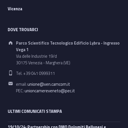
Vicenza
DOVE TROVARCI
Address:
Parco Scientifico Tecnologico Edificio Lybra - Ingresso
Vega 1
Via delle Industrie 19/d
30175 Venezia - Marghera (VE)
Phone number:
Tel. +39 041 0999311
Email address:
email:
unione@ven.camcom.it
PEC:
unioncamereveneto@pec.it
ULTIMI COMUNICATI STAMPA
19/10/24: Partnership con DMO Dolomiti Bellunesi e