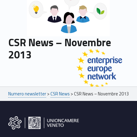
CSR News – Novembre
2013
Skip back to main navigation
Breadcrumbs navigation
Numero newsletter
>
CSR News
>
CSR News – Novembre 2013
Footer sidebar