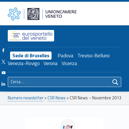
Primary Menu
Unioncamere del Veneto
CSR News – Novembre 2013 – Unioncamere del Veneto
Header info sidebar
Facebook Unioncamere Veneto
Sede di Bruxelles
Padova
Treviso-Belluno
Twitter Unioncamere Veneto
Venezia-Rovigo
Verona
Vicenza
Youtube Unioncamere Veneto
Ricerca per:
Linkedin Unioncamere Veneto
Breadcrumbs navigation
Numero newsletter
>
CSR News
>
CSR News – Novembre 2013