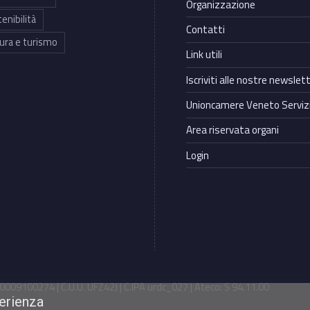
Organizzazione
enibilità
Contatti
ura e turismo
Link utili
Iscriviti alle nostre newslet
Unioncamere Veneto Servizi
Area riservata organi
Login
009100274 | C.U.U. UFZ42J | C.IPA urdc_027 | Ateco: S 94.11.00
perienza