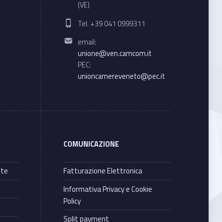
(VE)
Phone number:
Tel. +39 041 0999311
Email address:
email:
unione@ven.camcom.it
PEC:
unioncamereveneto@pec.it
COMUNICAZIONE
nte
Fatturazione Elettronica
Informativa Privacy e Cookie
Policy
Split payment