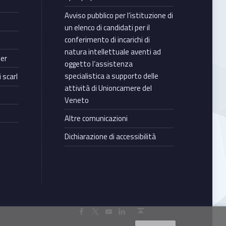
Avviso pubblico per l’istituzione di
un elenco di candidati per il
conferimento di incarichi di
natura intellettuale aventi ad
ter
oggetto l’assistenza
specialistica a supporto delle
 scarl
attività di Unioncamere del
Veneto
Altre comunicazioni
Dichiarazione di accessibilità
Torna in cima ↑
Facebook Unioncamere Veneto
Twitter Unioncamere Veneto
Youtube Unioncamere Veneto
Linkedin Unioncamere Veneto