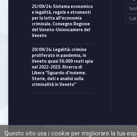
25/09/24: Sistema economico
Sost
e legalità, regole e strumenti
per la lotta all’economia
Cult
criminale. Convegno Regione
del Veneto-Unioncamere del
Veneto
20/09/24: Legalità: crimine
proliferato in pandemia, in
Veneto quasi 56.000 reati spia
nel 2022-2023. Ricerca di
Libera “Sguardo d’insieme.
Storie, dati e analisi sulla
criminalità in Veneto”
© 2021 Unioncamere | P.IVA 02406800272 | C.F. 80
Questo sito usa i cookie per migliorare la tua es